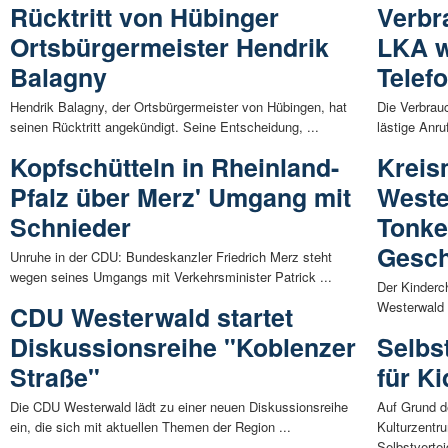
Rücktritt von Hübinger
Verbr
Ortsbürgermeister Hendrik
LKA w
Balagny
Telef
Hendrik Balagny, der Ortsbürgermeister von Hübingen, hat
Die Verbrau
seinen Rücktritt angekündigt. Seine Entscheidung, ...
lästige Anru
Kopfschütteln in Rheinland-
Kreis
Pfalz über Merz' Umgang mit
Weste
Schnieder
Tonke
Gesch
Unruhe in der CDU: Bundeskanzler Friedrich Merz steht
wegen seines Umgangs mit Verkehrsminister Patrick ...
Der Kinder
Westerwald 
CDU Westerwald startet
Diskussionsreihe "Koblenzer
Selbs
Straße"
für K
Die CDU Westerwald lädt zu einer neuen Diskussionsreihe
Auf Grund d
ein, die sich mit aktuellen Themen der Region ...
Kulturzentr
Selbstverte