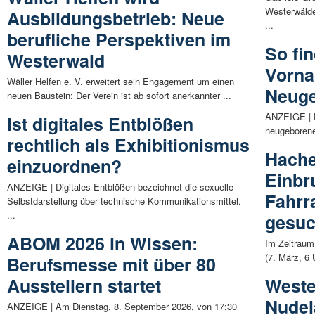
Westerwälde
Ausbildungsbetrieb: Neue
...
berufliche Perspektiven im
So fi
Westerwald
Vorna
Wäller Helfen e. V. erweitert sein Engagement um einen
Neug
neuen Baustein: Der Verein ist ab sofort anerkannter ...
ANZEIGE | 
Ist digitales Entblößen
neugeborene 
rechtlich als Exhibitionismus
Hache
einzuordnen?
Einbr
ANZEIGE | Digitales Entblößen bezeichnet die sexuelle
Fahrr
Selbstdarstellung über technische Kommunikationsmittel.
...
gesuc
ABOM 2026 in Wissen:
Im Zeitraum
(7. März, 6 
Berufsmesse mit über 80
Ausstellern startet
Weste
Nudel
ANZEIGE | Am Dienstag, 8. September 2026, von 17:30