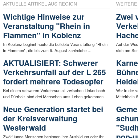
AKTUELLE ARTIKEL AUS REGION
WEITERE
Wichtige Hinweise zur
Zwei 
Veranstaltung "Rhein in
Verke
Flammen" in Koblenz
Hach
In Koblenz beginnt heute die beliebte Veranstaltung "Rhein
Auf der We
in Flammen", die bis zum 9. August zahlreiche ...
sich am Sonn
AKTUALISIERT: Schwerer
Karne
Verkehrsunfall auf der L 265
Bühne
fordert mehrere Todesopfer
Heide
Bei einem schweren Verkehrsunfall zwischen Linkenbach
War in der 
und Dürrholz sind drei Menschen ums Leben gekommen. ...
Mittelrhein-
Neue Generation startet bei
Gemei
der Kreisverwaltung
schun
Westerwald
"Sudh
pop-u
Zwölf junge Menschen beginnen ihre Ausbildung oder ihr