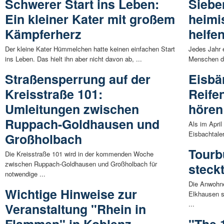
Schwerer Start ins Leben:
Siebe
Ein kleiner Kater mit großem
heimi
Kämpferherz
helfe
Der kleine Kater Hümmelchen hatte keinen einfachen Start
Jedes Jahr e
ins Leben. Das hielt ihn aber nicht davon ab, ...
Menschen da
Straßensperrung auf der
Eisbä
Kreisstraße 101:
Reife
Umleitungen zwischen
hören
Ruppach-Goldhausen und
Als im April
Eisbachtaler
Großholbach
Tourb
Die Kreisstraße 101 wird in der kommenden Woche
zwischen Ruppach-Goldhausen und Großholbach für
steck
notwendige ...
Die Anwohne
Wichtige Hinweise zur
Elkhausen s
...
Veranstaltung "Rhein in
Flammen" in Koblenz
"The 