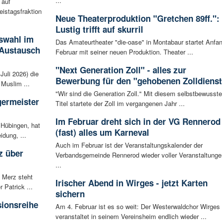
...
 auf
eistagsfraktion
Neue Theaterproduktion "Gretchen 89ff.":
Lustig trifft auf skurril
swahl im
Das Amateurtheater "die-oase" in Montabaur startet Anfa
 Austausch
Februar mit seiner neuen Produktion. Theater ...
"Next Generation Zoll" - alles zur
Juli 2026) die
Bewerbung für den "gehobenen Zolldienst
Muslim ...
"Wir sind die Generation Zoll." Mit diesem selbstbewusst
germeister
Titel startete der Zoll im vergangenen Jahr ...
Im Februar dreht sich in der VG Rennerod
 Hübingen, hat
(fast) alles um Karneval
idung, ...
Auch im Februar ist der Veranstaltungskalender der
z über
Verbandsgemeinde Rennerod wieder voller Veranstaltunge
...
 Merz steht
Irischer Abend in Wirges - jetzt Karten
Patrick ...
sichern
sionsreihe
Am 4. Februar ist es so weit: Der Westerwaldchor Wirges
veranstaltet in seinem Vereinsheim endlich wieder ...