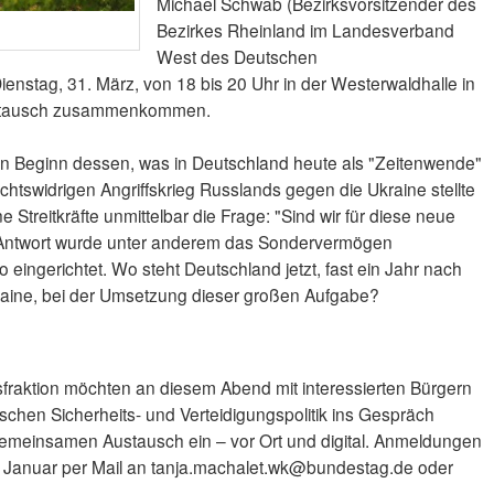
Michael Schwab (Bezirksvorsitzender des
Bezirkes Rheinland im Landesverband
West des Deutschen
nstag, 31. März, von 18 bis 20 Uhr in der Westerwaldhalle in
stausch zusammenkommen.
en Beginn dessen, was in Deutschland heute als "Zeitenwende"
chtswidrigen Angriffskrieg Russlands gegen die Ukraine stellte
 Streitkräfte unmittelbar die Frage: "Sind wir für diese neue
s Antwort wurde unter anderem das Sondervermögen
 eingerichtet. Wo steht Deutschland jetzt, fast ein Jahr nach
raine, bei der Umsetzung dieser großen Aufgabe?
fraktion möchten an diesem Abend mit interessierten Bürgern
schen Sicherheits- und Verteidigungspolitik ins Gespräch
meinsamen Austausch ein – vor Ort und digital. Anmeldungen
. Januar per Mail an tanja.machalet.wk@bundestag.de oder