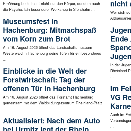
nicht
Ernährung beeinflusst nicht nur den Körper, sondern auch
die Psyche. Ein besonderer Workshop in Siershahn ...
Wer sich s
Altbausanier
Museumsfest in
Hachenburg: Mitmachspaß
Jugen
vom Korn zum Brot
Ende A
Spend
Am 16. August 2026 öffnet das Landschaftsmuseum
Westerwald in Hachenburg seine Türen für ein besonderes
Jugen
...
In der Jug
Einblicke in die Welt der
Rheinland-P
...
Forstwirtschaft: Tag der
offenen Tür in Hachenburg
Im Fe
VG Re
Am 16. August 2026 öffnet das Forstamt Hachenburg
gemeinsam mit dem Waldbildungszentrum Rheinland-Pfalz
Karne
...
Auch im Feb
Aktualisiert: Nach dem Auto
Verbandsgem
...
bei Urmitz legt der Rhein