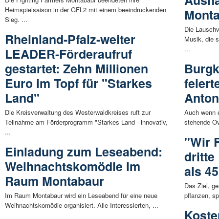
Heimspielsaison in der GFL2 mit einem beeindruckenden
Mont
Sieg. ...
Die Lauschvi
Rheinland-Pfalz-weiter
Musik, die 
...
LEADER-Förderaufruf
gestartet: Zehn Millionen
Burgk
Euro im Topf für "Starkes
feier
Land"
Anton
Die Kreisverwaltung des Westerwaldkreises ruft zur
Auch wenn e
Teilnahme am Förderprogramm "Starkes Land - innovativ,
stehende Ova
...
"Wir F
Einladung zum Leseabend:
dritt
Weihnachtskomödie im
als 4
Raum Montabaur
Das Ziel, 
Im Raum Montabaur wird ein Leseabend für eine neue
pflanzen, sp
Weihnachtskomödie organisiert. Alle Interessierten, ...
Koste