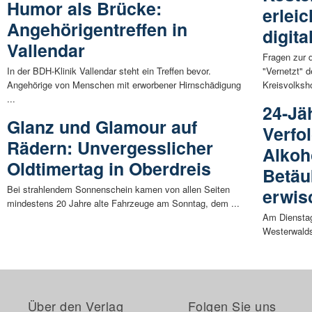
Humor als Brücke:
erlei
Angehörigentreffen in
digit
Vallendar
Fragen zur 
In der BDH-Klinik Vallendar steht ein Treffen bevor.
"Vernetzt" d
Angehörige von Menschen mit erworbener Hirnschädigung
Kreisvolksh
...
24-Jä
Glanz und Glamour auf
Verfo
Rädern: Unvergesslicher
Alkoh
Oldtimertag in Oberdreis
Betäu
Bei strahlendem Sonnenschein kamen von allen Seiten
erwis
mindestens 20 Jahre alte Fahrzeuge am Sonntag, dem ...
Am Dienstag
Westerwalds
Über den Verlag
Folgen Sie uns