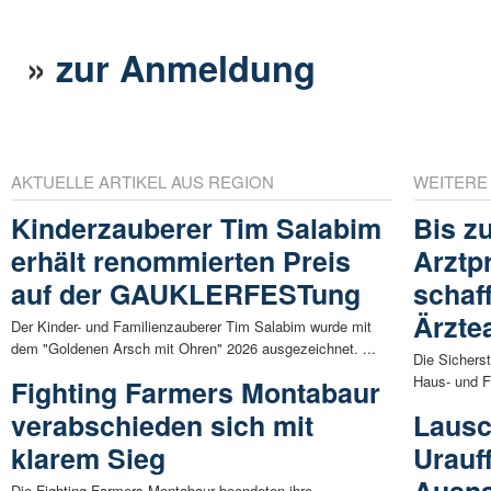
»
zur Anmeldung
AKTUELLE ARTIKEL AUS REGION
WEITERE
Kinderzauberer Tim Salabim
Bis z
erhält renommierten Preis
Arztp
auf der GAUKLERFESTung
schaff
Ärzte
Der Kinder- und Familienzauberer Tim Salabim wurde mit
dem "Goldenen Arsch mit Ohren" 2026 ausgezeichnet. ...
Die Sichers
Haus- und F
Fighting Farmers Montabaur
verabschieden sich mit
Lausc
klarem Sieg
Urauf
Ausna
Die Fighting Farmers Montabaur beendeten ihre