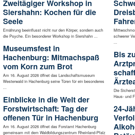
Zweitägiger Workshop in
Schwe
Siershahn: Kochen für die
Dreis
Seele
Fahre
Ernährung beeinflusst nicht nur den Körper, sondern auch
Mittwochmor
die Psyche. Ein besonderer Workshop in Siershahn ...
schwerer Ve
...
Museumsfest in
Bis z
Hachenburg: Mitmachspaß
Arztp
vom Korn zum Brot
schaff
Am 16. August 2026 öffnet das Landschaftsmuseum
Ärzte
Westerwald in Hachenburg seine Türen für ein besonderes
...
Die Sichers
Haus- und F
Einblicke in die Welt der
Forstwirtschaft: Tag der
24-Jä
offenen Tür in Hachenburg
Verfo
Alkoh
Am 16. August 2026 öffnet das Forstamt Hachenburg
gemeinsam mit dem Waldbildungszentrum Rheinland-Pfalz