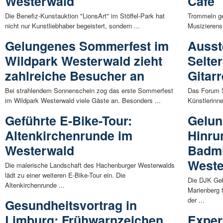
Westerwald
Café
Die Benefiz-Kunstauktion "LionsArt" im Stöffel-Park hat
Trommeln ge
nicht nur Kunstliebhaber begeistert, sondern ...
Musizierens.
Gelungenes Sommerfest im
Ausst
Wildpark Westerwald zieht
Selte
zahlreiche Besucher an
Gitar
Bei strahlendem Sonnenschein zog das erste Sommerfest
Das Forum Se
im Wildpark Westerwald viele Gäste an. Besonders ...
Künstlerinne
Geführte E-Bike-Tour:
Gelun
Altenkirchenrunde im
Hinru
Westerwald
Badmi
Weste
Die malerische Landschaft des Hachenburger Westerwalds
lädt zu einer weiteren E-Bike-Tour ein. Die
Die DJK Ge
Altenkirchenrunde ...
Marienberg
der ...
Gesundheitsvortrag in
Limburg: Frühwarnzeichen
Exper