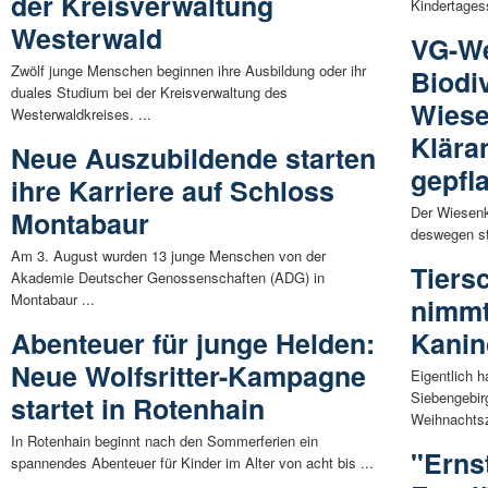
der Kreisverwaltung
Kindertages
Westerwald
VG-We
Zwölf junge Menschen beginnen ihre Ausbildung oder ihr
Biodi
duales Studium bei der Kreisverwaltung des
Wiese
Westerwaldkreises. ...
Klära
Neue Auszubildende starten
gepfl
ihre Karriere auf Schloss
Der Wiesenk
Montabaur
deswegen st
Am 3. August wurden 13 junge Menschen von der
Tiers
Akademie Deutscher Genossenschaften (ADG) in
Montabaur ...
nimmt
Abenteuer für junge Helden:
Kanin
Neue Wolfsritter-Kampagne
Eigentlich 
Siebengebir
startet in Rotenhain
Weihnachtsze
In Rotenhain beginnt nach den Sommerferien ein
"Erns
spannendes Abenteuer für Kinder im Alter von acht bis ...