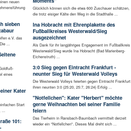
Moments"
einen neuen
rnehmensführung
Glücklich können sich die etwa 600 Zuschauer schätzen,
die trotz eisiger Kälte den Weg in die Stadthalle ...
ch sieben
Ina Hobracht mit Ehrenplakette des
tabaur
Fußballkreises Westerwald/Sieg
ausgezeichnet
lfen e.V. das
ie ...
Als Dank für ihr langjähriges Engagement im Fußballkreis
Westerwald/Sieg wurde Ina Hobracht (Bad Marienberg-
Seltene
Eichenstruth) ...
3:0 Sieg gegen Eintracht Frankfurt -
Goldfuß-
neunter Sieg für Westerwald Volleys
l eines
Die Westerwald Volleys feierten gegen Eintracht Frankfurt
ihren neunten 3:0 (25:20, 25:7, 26:24) Erfolg ...
leiner Kater
"Notfellchen": Kater "Herbert" möchte
gerne Weihnachten bei seiner Familie
infachen Start
feiern
 ...
Das Tierheim in Ransbach-Baumbach vermittelt derzeit
raße 101:
wieder ein "Notfellchen". Dieses Mal dreht sich ...
-