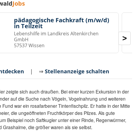
wald
Jobs
pädagogische Fachkraft (m/w/d)
in Teilzeit
Lebenshilfe im Landkreis Altenkirchen
>
GmbH
57537 Wissen
entdecken
| ⇒
Stellenanzeige schalten
der zeigte sich auch draußen. Bei einer kurzen Exkursion in der
nder auf die Suche nach Vögeln, Vogelnahrung und weiteren
Fund war ein rosafarbener Tintenfischpilz. Er hatte in der Mitte
ier, die ungeöffneten Fruchtkörper des Pilzes. Als gute
zum Beispiel noch Saftkugler unter einer Rinde, Regenwürmer,
 Grashalme, die größer waren als sie selbst.