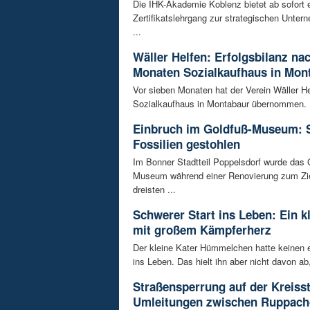
Die IHK-Akademie Koblenz bietet ab sofort 
Zertifikatslehrgang zur strategischen Unte
...
Wäller Helfen: Erfolgsbilanz na
Monaten Sozialkaufhaus in Mon
Vor sieben Monaten hat der Verein Wäller He
Sozialkaufhaus in Montabaur übernommen. D
Einbruch im Goldfuß-Museum: 
Fossilien gestohlen
Im Bonner Stadtteil Poppelsdorf wurde das 
Museum während einer Renovierung zum Zie
dreisten ...
Schwerer Start ins Leben: Ein k
mit großem Kämpferherz
Der kleine Kater Hümmelchen hatte keinen e
ins Leben. Das hielt ihn aber nicht davon ab,
Straßensperrung auf der Kreisst
Umleitungen zwischen Ruppach