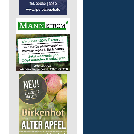
Auslieferungsfahrer/-in
für Mittagessen
Lebenshilfe im Landkreis Altenk
GmbH
57537 Mittelhof