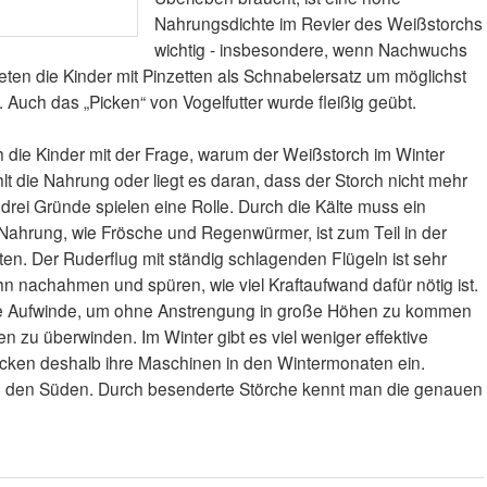
Nahrungsdichte im Revier des Weißstorchs
wichtig - insbesondere, wenn Nachwuchs
teten die Kinder mit Pinzetten als Schnabelersatz um möglichst
 Auch das „Picken“ von Vogelfutter wurde fleißig geübt.
ich die Kinder mit der Frage, warum der Weißstorch im Winter
ehlt die Nahrung oder liegt es daran, dass der Storch nicht mehr
drei Gründe spielen eine Rolle. Durch die Kälte muss ein
Nahrung, wie Frösche und Regenwürmer, ist zum Teil in der
lten. Der Ruderflug mit ständig schlagenden Flügeln ist sehr
n nachahmen und spüren, wie viel Kraftaufwand dafür nötig ist.
die Aufwinde, um ohne Anstrengung in große Höhen zu kommen
en zu überwinden. Im Winter gibt es viel weniger effektive
acken deshalb ihre Maschinen in den Wintermonaten ein.
in den Süden. Durch besenderte Störche kennt man die genauen