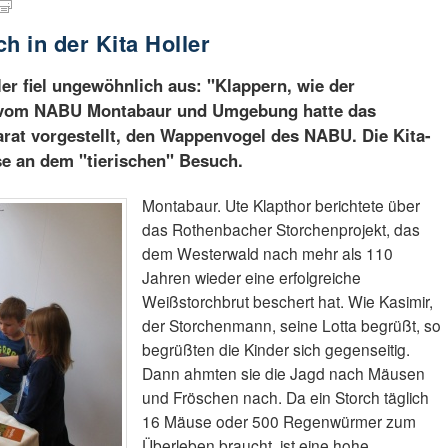
 in der Kita Holler
ler fiel ungewöhnlich aus: "Klappern, wie der
r vom NABU Montabaur und Umgebung hatte das
rat vorgestellt, den Wappenvogel des NABU. Die Kita-
se an dem "tierischen" Besuch.
Montabaur. Ute Klapthor berichtete über
das Rothenbacher Storchenprojekt, das
dem Westerwald nach mehr als 110
Jahren wieder eine erfolgreiche
Weißstorchbrut beschert hat. Wie Kasimir,
der Storchenmann, seine Lotta begrüßt, so
begrüßten die Kinder sich gegenseitig.
Dann ahmten sie die Jagd nach Mäusen
und Fröschen nach. Da ein Storch täglich
16 Mäuse oder 500 Regenwürmer zum
Überleben braucht, ist eine hohe