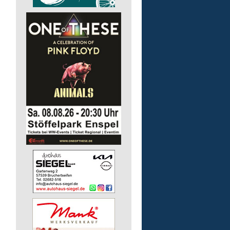
Arbeitstrainer/-in (m/w/
Lebenshilfe im Landkreis Altenk
GmbH
57610 Altenkirchen (Westerwald