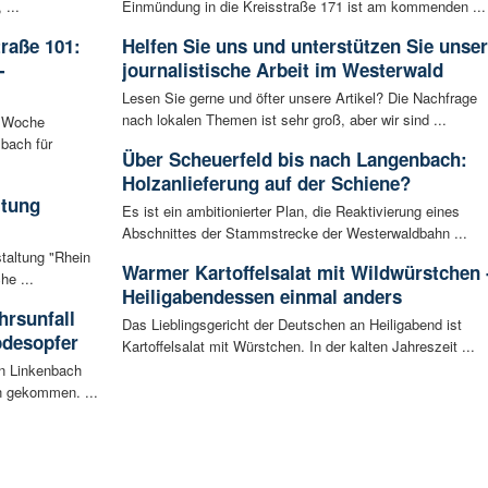
 ...
Einmündung in die Kreisstraße 171 ist am kommenden ...
raße 101:
Helfen Sie uns und unterstützen Sie unse
-
journalistische Arbeit im Westerwald
Lesen Sie gerne und öfter unsere Artikel? Die Nachfrage
nach lokalen Themen ist sehr groß, aber wir sind ...
n Woche
bach für
Über Scheuerfeld bis nach Langenbach:
Holzanlieferung auf der Schiene?
ltung
Es ist ein ambitionierter Plan, die Reaktivierung eines
Abschnittes der Stammstrecke der Westerwaldbahn ...
staltung "Rhein
Warmer Kartoffelsalat mit Wildwürstchen 
he ...
Heiligabendessen einmal anders
rsunfall
Das Lieblingsgericht der Deutschen an Heiligabend ist
odesopfer
Kartoffelsalat mit Würstchen. In der kalten Jahreszeit ...
en Linkenbach
n gekommen. ...