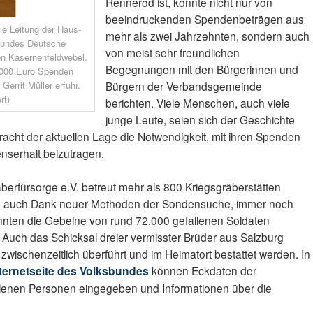
Rennerod ist, konnte nicht nur von
beeindruckenden Spendenbeträgen aus
e Leitung der Haus-
mehr als zwei Jahrzehnten, sondern auch
bundes Deutsche
von meist sehr freundlichen
en Kasernenfeldwebel.
Begegnungen mit den Bürgerinnen und
0.000 Euro Spenden
errit Müller erfuhr.
Bürgern der Verbandsgemeinde
rt)
berichten. Viele Menschen, auch viele
junge Leute, seien sich der Geschichte
acht der aktuellen Lage die Notwendigkeit, mit ihren Spenden
nserhalt beizutragen.
erfürsorge e.V. betreut mehr als 800 Kriegsgräberstätten
en, auch Dank neuer Methoden der Sondensuche, immer noch
nnten die Gebeine von rund 72.000 gefallenen Soldaten
Auch das Schicksal dreier vermisster Brüder aus Salzburg
zwischenzeitlich überführt und im Heimatort bestattet werden. In
nternetseite des Volksbundes
können Eckdaten der
lenen Personen eingegeben und Informationen über die