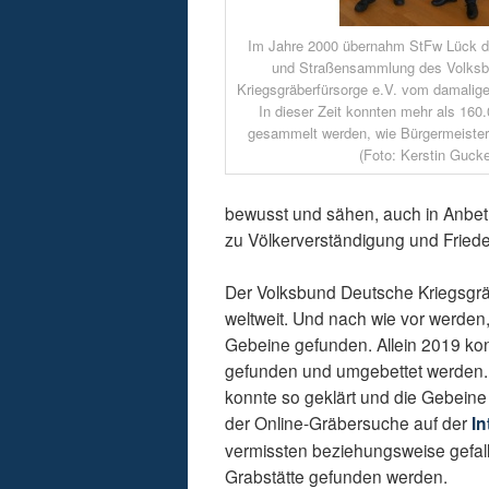
Im Jahre 2000 übernahm StFw Lück di
und Straßensammlung des Volks
Kriegsgräberfürsorge e.V. vom damalig
In dieser Zeit konnten mehr als 16
gesammelt werden, wie Bürgermeister G
(Foto: Kerstin Gucke
bewusst und sähen, auch in Anbetr
zu Völkerverständigung und Friede
Der Volksbund Deutsche Kriegsgräb
weltweit. Und nach wie vor werd
Gebeine gefunden. Allein 2019 ko
gefunden und umgebettet werden. 
konnte so geklärt und die Gebeine 
der Online-Gräbersuche auf der
I
vermissten beziehungsweise gefal
Grabstätte gefunden werden.