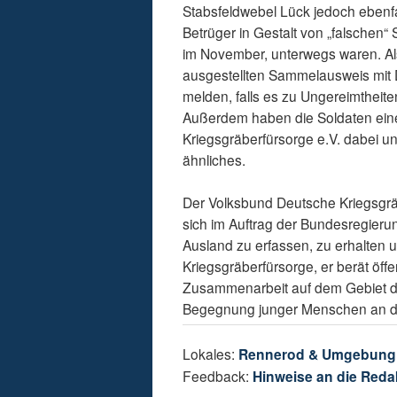
Stabsfeldwebel Lück jedoch ebenfal
Betrüger in Gestalt von „falschen“
im November, unterwegs waren. Al
ausgestellten Sammelausweis mit Di
melden, falls es zu Ungereimthei
Außerdem haben die Soldaten ei
Kriegsgräberfürsorge e.V. dabei u
ähnliches.
Der Volksbund Deutsche Kriegsgräb
sich im Auftrag der Bundesregieru
Ausland zu erfassen, zu erhalten u
Kriegsgräberfürsorge, er berät öffen
Zusammenarbeit auf dem Gebiet de
Begegnung junger Menschen an de
Lokales:
Rennerod & Umgebung
Feedback:
Hinweise an die Reda