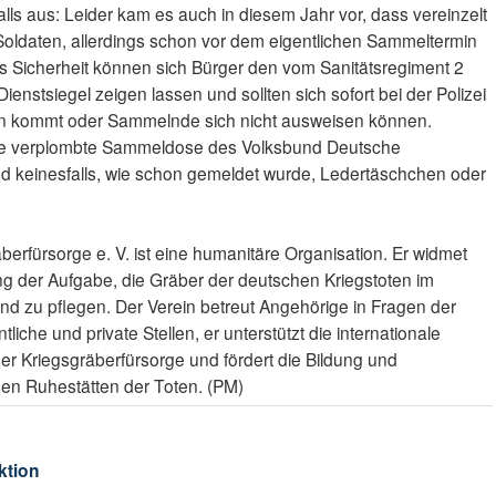
ls aus: Leider kam es auch in diesem Jahr vor, dass vereinzelt
 Soldaten, allerdings schon vor dem eigentlichen Sammeltermin
s Sicherheit können sich Bürger den vom Sanitätsregiment 2
enstsiegel zeigen lassen und sollten sich sofort bei der Polizei
ten kommt oder Sammelnde sich nicht ausweisen können.
ne verplombte Sammeldose des Volksbund Deutsche
nd keinesfalls, wie schon gemeldet wurde, Ledertäschchen oder
erfürsorge e. V. ist eine humanitäre Organisation. Er widmet
ng der Aufgabe, die Gräber der deutschen Kriegstoten im
nd zu pflegen. Der Verein betreut Angehörige in Fragen der
tliche und private Stellen, er unterstützt die internationale
r Kriegsgräberfürsorge und fördert die Bildung und
n Ruhestätten der Toten. (PM)
ktion