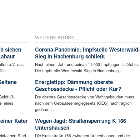
WEITERE ARTIKEL
ch sieben
Corona-Pandemie: Impfstelle Westerwald-
tabaur
Sieg in Hachenburg schließt
lfen e.V. das
Nach einem Jahr und beinah 11.000 Impfungen ist Schlus
ie ...
Die Impfstelle Westerwald-Sieg in Hachenburg ...
Seltene
Energietipp: Dämmung oberste
Geschossdecke - Pflicht oder Kür?
Goldfuß-
Die oberste Geschossdecke von Wohngebäuden muss
l eines
nach dem Gebäudeenergiegesetz (GEG) nachträglich
gedämmt ...
leiner Kater
Wegen Jagd: Straßensperrung K 166
Untershausen
infachen Start
Die Kreisstraße 166 zwischen Untershausen und der