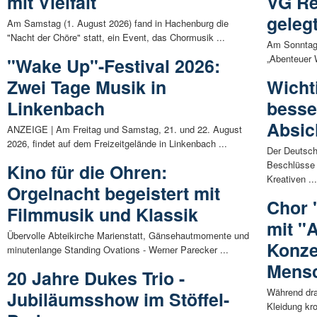
mit Vielfalt
VG Re
geleg
Am Samstag (1. August 2026) fand in Hachenburg die
"Nacht der Chöre" statt, ein Event, das Chormusik ...
Am Sonntag
„Abenteuer 
"Wake Up"-Festival 2026:
Zwei Tage Musik in
Wichti
Linkenbach
besse
Absic
ANZEIGE | Am Freitag und Samstag, 21. und 22. August
2026, findet auf dem Freizeitgelände in Linkenbach ...
Der Deutsc
Beschlüsse 
Kino für die Ohren:
Kreativen ..
Orgelnacht begeistert mit
Chor 
Filmmusik und Klassik
mit "
Übervolle Abteikirche Marienstatt, Gänsehautmomente und
Konze
minutenlange Standing Ovations - Werner Parecker ...
Mens
20 Jahre Dukes Trio -
Während dra
Jubiläumsshow im Stöffel-
Kleidung kr