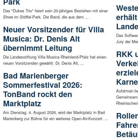
Park
Weste
Das "Dukes Trio" feiert sein 20-jähriges Bestehen mit einer
erhäl
Show im Stöffel-Park. Die Band, die aus dem ...
Lande
Neuer Vorsitzender für Villa
Das Softwar
Musica: Dr. Denis Alt
Jury der Me
übernimmt Leitung
RKK 
Die Landesstiftung Villa Musica Rheinland-Pfalz hat einen
Verke
neuen Vorsitzenden gewählt. Dr. Denis Alt, ...
erzie
Bad Marienberger
Karne
Sommerfestival 2026:
Aufatmen be
TonBand rockt den
Gemeinsam m
Marktplatz
Rheinischen 
Am Dienstag, 4. August 2026, wird der Marktplatz in Bad
Rolle
Marienberg zur Bühne für ein weiteres Open-Air-Konzert. ...
Fahre
Betäu