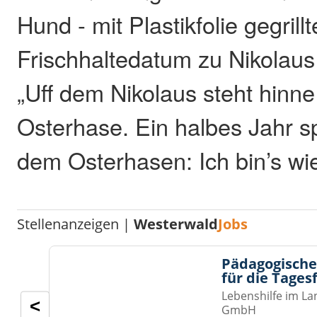
Hund - mit Plastikfolie gegril
Frischhaltedatum zu Nikolau
„Uff dem Nikolaus steht hinne 
Osterhase. Ein halbes Jahr sp
dem Osterhasen: Ich bin’s wi
Stellenanzeigen |
Westerwald
Jobs
Pädagogische
für die Tages
Lebenshilfe im La
<
GmbH