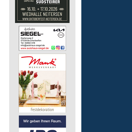
Kita - Assistenz (m/w/d)
Lebenshilfe im Landkreis Altenk
GmbH
51598 Friesenhagen