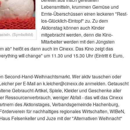
Lebensmitteln, krummen Gemüse und
Ernte-Überschüssen einen leckeren "Rest-
los-Glücklich-Eintopf" zu. Zu dem
Aktionstag können auch Kinder
mitgebracht werden, denn die Kino-
steln. (Symbolbild)
Mitarbeiter werden mit den Jüngsten
lm ab" heißt es dann auch im Cinexx. Das Kino zeigt das
rything will change" um 11.30 und 15.30 Uhr (Eintritt 6 Euro,
en Second-Hand-Weihnachtsmarkt. Wer aktiv tauschen oder
n Leicher per E-Mail an k.leicher@cinexx.de anmelden. Getauscht
ltene Gebraucht-Artikel, Spiele, Kleider und Geschenke aller
er Ressourcenverbrauch, weniger Abfall - das will das Cinexx
rtnern des Aktionstages, Verbandsgemeinde Hachenburg,
Förderverein für nachhaltiges regionales Wirtschaften, WIBeN,
, Haus Felsenkeller und Juze mit der "Alternativen Weihnacht"