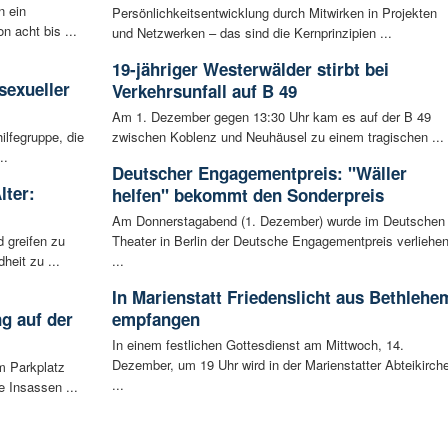
n ein
Persönlichkeitsentwicklung durch Mitwirken in Projekten
n acht bis ...
und Netzwerken – das sind die Kernprinzipien ...
:
19-jähriger Westerwälder stirbt bei
sexueller
Verkehrsunfall auf B 49
Am 1. Dezember gegen 13:30 Uhr kam es auf der B 49
ilfegruppe, die
zwischen Koblenz und Neuhäusel zu einem tragischen ...
..
Deutscher Engagementpreis: "Wäller
lter:
helfen" bekommt den Sonderpreis
Am Donnerstagabend (1. Dezember) wurde im Deutschen
 greifen zu
Theater in Berlin der Deutsche Engagementpreis verliehen
eit zu ...
...
In Marienstatt Friedenslicht aus Bethlehe
g auf der
empfangen
In einem festlichen Gottesdienst am Mittwoch, 14.
Dezember, um 19 Uhr wird in der Marienstatter Abteikirch
m Parkplatz
...
 Insassen ...