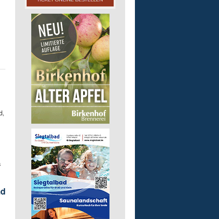
d,
s
nd