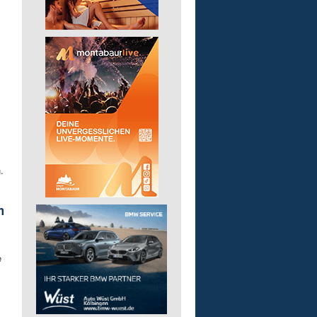
.
m
e