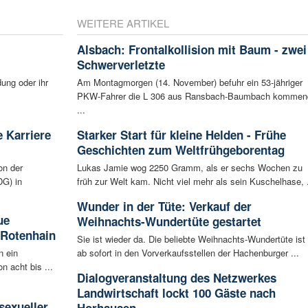
WEITERE ARTIKEL
Alsbach: Frontalkollision mit Baum - zwei
Schwerverletzte
ung oder ihr
Am Montagmorgen (14. November) befuhr ein 53-jähriger
PKW-Fahrer die L 306 aus Ransbach-Baumbach kommen
...
 Karriere
Starker Start für kleine Helden - Frühe
Geschichten zum Weltfrühgeborentag
on der
Lukas Jamie wog 2250 Gramm, als er sechs Wochen zu
G) in
früh zur Welt kam. Nicht viel mehr als sein Kuschelhase, .
Wunder in der Tüte: Verkauf der
ue
Weihnachts-Wundertüte gestartet
 Rotenhain
Sie ist wieder da. Die beliebte Weihnachts-Wundertüte ist
n ein
ab sofort in den Vorverkaufsstellen der Hachenburger ...
n acht bis ...
Dialogveranstaltung des Netzwerkes
:
Landwirtschaft lockt 100 Gäste nach
sexueller
Horhausen