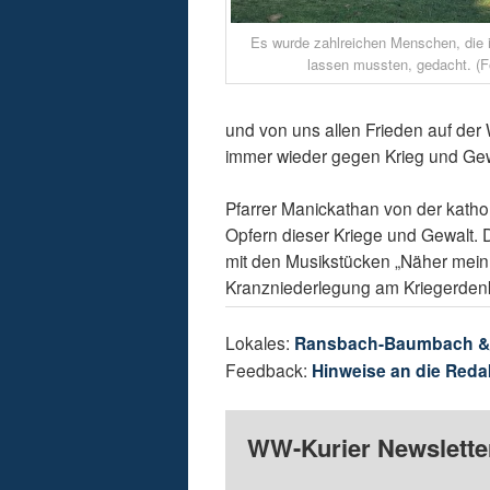
Es wurde zahlreichen Menschen, die i
lassen mussten, gedacht. (Fo
und von uns allen Frieden auf der W
immer wieder gegen Krieg und Gewa
Pfarrer Manickathan von der kath
Opfern dieser Kriege und Gewalt.
mit den Musikstücken „Näher mein 
Kranzniederlegung am Kriegerdenk
Lokales:
Ransbach-Baumbach 
Feedback:
Hinweise an die Reda
WW-Kurier Newsletter