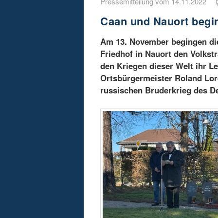
Pressemitteilung vom 14.11.2022
Caan und Nauort begi
Am 13. November begingen di
Friedhof in Nauort den Volkst
den Kriegen dieser Welt ihr 
Ortsbürgermeister Roland Lor
russischen Bruderkrieg des De