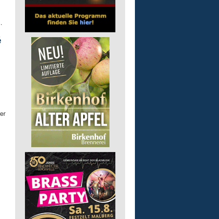
.
é
er