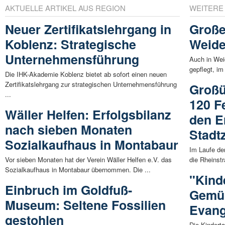
AKTUELLE ARTIKEL AUS REGION
WEITERE
Neuer Zertifikatslehrgang in
Große
Koblenz: Strategische
Weid
Unternehmensführung
Auch in Weid
gepflegt, i
Die IHK-Akademie Koblenz bietet ab sofort einen neuen
Zertifikatslehrgang zur strategischen Unternehmensführung
Großü
...
120 F
Wäller Helfen: Erfolgsbilanz
den Er
nach sieben Monaten
Stadt
Sozialkaufhaus in Montabaur
Im Laufe de
Vor sieben Monaten hat der Verein Wäller Helfen e.V. das
die Rheinst
Sozialkaufhaus in Montabaur übernommen. Die ...
"Kind
Einbruch im Goldfuß-
Gemün
Museum: Seltene Fossilien
Evang
gestohlen
Die Kindert