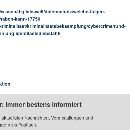
wissen/digitale-welt/datenschutz/welche-folgen-
t-haben-kann-17750
kriminalitaet/kriminalitaetsbekaempfung/cybercrime/rund-
lung-identitaetsdiebstahl/
ktion
: Immer bestens informiert
 aktuellsten Nachrichten, Veranstaltungen und
quem ins Postfach.