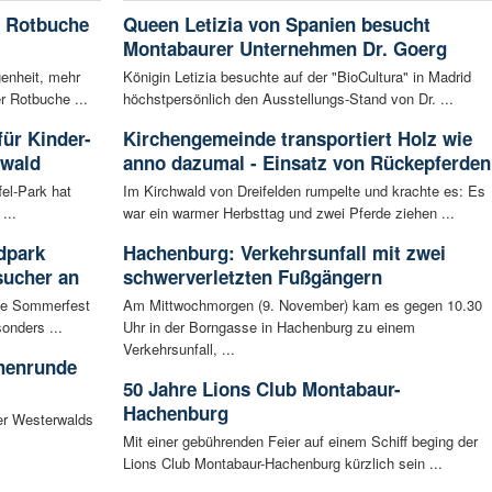
e Rotbuche
Queen Letizia von Spanien besucht
Montabaurer Unternehmen Dr. Goerg
enheit, mehr
Königin Letizia besuchte auf der "BioCultura" in Madrid
r Rotbuche ...
höchstpersönlich den Ausstellungs-Stand von Dr. ...
für Kinder-
Kirchengemeinde transportiert Holz wie
rwald
anno dazumal - Einsatz von Rückepferden
fel-Park hat
Im Kirchwald von Dreifelden rumpelte und krachte es: Es
...
war ein warmer Herbsttag und zwei Pferde ziehen ...
dpark
Hachenburg: Verkehrsunfall mit zwei
sucher an
schwerverletzten Fußgängern
te Sommerfest
Am Mittwochmorgen (9. November) kam es gegen 10.30
onders ...
Uhr in der Borngasse in Hachenburg zu einem
Verkehrsunfall, ...
chenrunde
50 Jahre Lions Club Montabaur-
Hachenburg
er Westerwalds
Mit einer gebührenden Feier auf einem Schiff beging der
Lions Club Montabaur-Hachenburg kürzlich sein ...