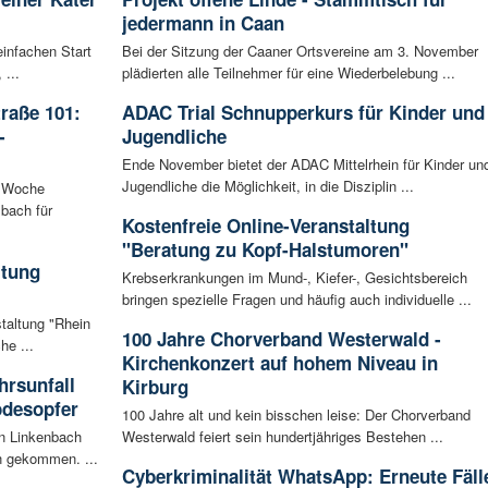
jedermann in Caan
infachen Start
Bei der Sitzung der Caaner Ortsvereine am 3. November
 ...
plädierten alle Teilnehmer für eine Wiederbelebung ...
raße 101:
ADAC Trial Schnupperkurs für Kinder und
-
Jugendliche
Ende November bietet der ADAC Mittelrhein für Kinder un
Jugendliche die Möglichkeit, in die Disziplin ...
n Woche
bach für
Kostenfreie Online-Veranstaltung
"Beratung zu Kopf-Halstumoren"
ltung
Krebserkrankungen im Mund-, Kiefer-, Gesichtsbereich
bringen spezielle Fragen und häufig auch individuelle ...
staltung "Rhein
100 Jahre Chorverband Westerwald -
he ...
Kirchenkonzert auf hohem Niveau in
rsunfall
Kirburg
odesopfer
100 Jahre alt und kein bisschen leise: Der Chorverband
en Linkenbach
Westerwald feiert sein hundertjähriges Bestehen ...
n gekommen. ...
Cyberkriminalität WhatsApp: Erneute Fäll