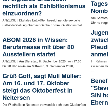
Tages
rechtlich als Exhibitionismus
Nombo
einzuordnen?
Am Samstag 
ANZEIGE | Digitales Entblößen bezeichnet die sexuelle
Uhr zu insg
Selbstdarstellung über technische Kommunikationsmittel.
...
Jugen
ABOM 2026 in Wissen:
zwisc
Berufsmesse mit über 80
Pleud
Ausstellern startet
anmel
ANZEIGE | Am Dienstag, 8. September 2026, von 17:30
Im Rahmen 
bis 20 Uhr sowie am Mittwoch, 9. September 2026, ...
zwischen He
...
Grüß Gott, sagt Muli Müller:
Benef
Am 16. und 17. Oktober
"Stev
steigt das Oktoberfest in
SIN h
Neitersen
Eber
Die Wiedhalle in Neitersen verwandelt sich zum Oktoberfest