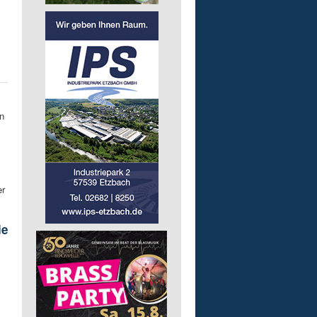
n
er
ie