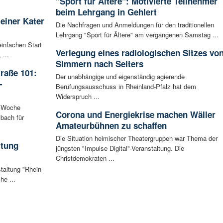
"Sport für Ältere": Motivierte Teilnehmer
beim Lehrgang in Gehlert
leiner Kater
Die Nachfragen und Anmeldungen für den traditionellen
Lehrgang "Sport für Ältere" am vergangenen Samstag ...
infachen Start
Verlegung eines radiologischen Sitzes vo
 ...
Simmern nach Selters
raße 101:
Der unabhängige und eigenständig agierende
-
Berufungsausschuss in Rheinland-Pfalz hat dem
Widerspruch ...
n Woche
Corona und Energiekrise machen Wäller
bach für
Amateurbühnen zu schaffen
Die Situation heimischer Theatergruppen war Thema der
ltung
jüngsten "Impulse Digital"-Veranstaltung. Die
Christdemokraten ...
staltung "Rhein
he ...