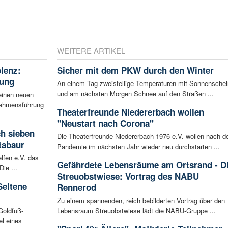
WEITERE ARTIKEL
blenz:
Sicher mit dem PKW durch den Winter
rung
An einem Tag zweistellige Temperaturen mit Sonnenschei
und am nächsten Morgen Schnee auf den Straßen ...
einen neuen
rnehmensführung
Theaterfreunde Niedererbach wollen
"Neustart nach Corona"
ch sieben
Die Theaterfreunde Niedererbach 1976 e.V. wollen nach d
tabaur
Pandemie im nächsten Jahr wieder neu durchstarten ...
lfen e.V. das
Gefährdete Lebensräume am Ortsrand - D
ie ...
Streuobstwiese: Vortrag des NABU
Seltene
Rennerod
Zu einem spannenden, reich bebilderten Vortrag über den
Goldfuß-
Lebensraum Streuobstwiese lädt die NABU-Gruppe ...
l eines