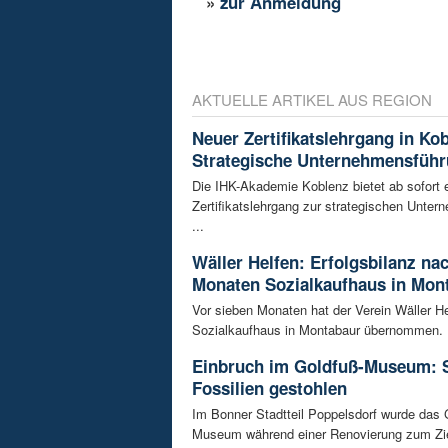
»
zur Anmeldung
AKTUELLE ARTIKEL AUS REGION
Neuer Zertifikatslehrgang in Ko
Strategische Unternehmensfüh
Die IHK-Akademie Koblenz bietet ab sofort 
Zertifikatslehrgang zur strategischen Unte
...
Wäller Helfen: Erfolgsbilanz na
Monaten Sozialkaufhaus in Mon
Vor sieben Monaten hat der Verein Wäller He
Sozialkaufhaus in Montabaur übernommen. D
Einbruch im Goldfuß-Museum: 
Fossilien gestohlen
Im Bonner Stadtteil Poppelsdorf wurde das 
Museum während einer Renovierung zum Zie