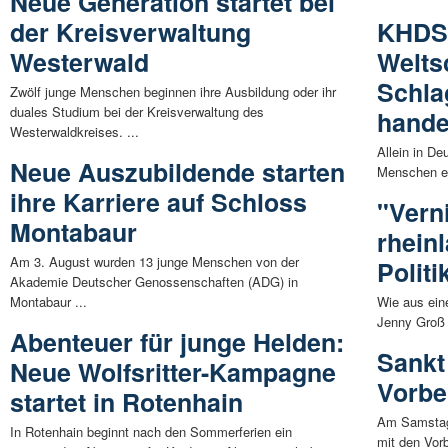
Neue Generation startet bei
der Kreisverwaltung
KHDS
Westerwald
Welts
Schla
Zwölf junge Menschen beginnen ihre Ausbildung oder ihr
duales Studium bei der Kreisverwaltung des
hande
Westerwaldkreises. ...
Allein in De
Neue Auszubildende starten
Menschen ei
ihre Karriere auf Schloss
"Verni
Montabaur
rhein
Am 3. August wurden 13 junge Menschen von der
Politi
Akademie Deutscher Genossenschaften (ADG) in
Montabaur ...
Wie aus ein
Jenny Groß 
Abenteuer für junge Helden:
Sankt
Neue Wolfsritter-Kampagne
Vorbe
startet in Rotenhain
Am Samstag,
In Rotenhain beginnt nach den Sommerferien ein
mit den Vorb