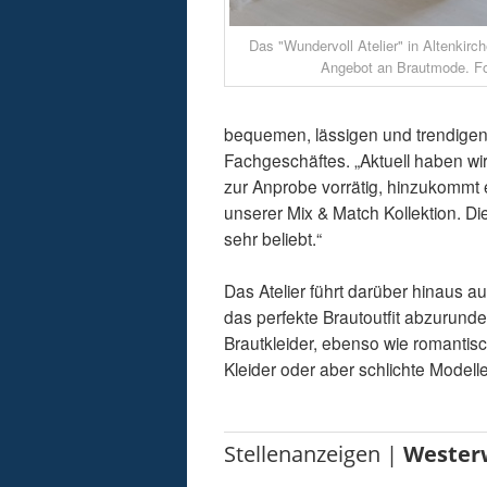
Das "Wundervoll Atelier" in Altenkirch
Angebot an Brautmode. F
bequemen, lässigen und trendigen B
Fachgeschäftes. „Aktuell haben wir
zur Anprobe vorrätig, hinzukommt
unserer Mix & Match Kollektion. D
sehr beliebt.“
Das Atelier führt darüber hinaus
das perfekte Brautoutfit abzurunden. 
Brautkleider, ebenso wie romantisc
Kleider oder aber schlichte Modelle
Stellenanzeigen |
Wester