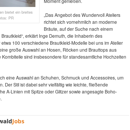
Moment genießen.
en bietet ein breites
„Das Angebot des Wundervoll Ateliers
otos: PR
richtet sich vornehmlich an moderne
Bräute, auf der Suche nach einem
rautkleid“, erklärt Inge Demuth, die Inhaberin des
 etwa 100 verschiedene Brautkleid-Modelle bei uns im Atelier
 eine große Auswahl an Hosen, Röcken und Brauttops aus
ie Kombiteile sind insbesondere für standesamtliche Hochzeiten
 auch eine Auswahl an Schuhen, Schmuck und Accessoires, um
Der Stil ist dabei sehr vielfältig wie leichte, fließende
he A-Linien mit Spitze oder Glitzer sowie angesagte Boho-
.
wald
Jobs