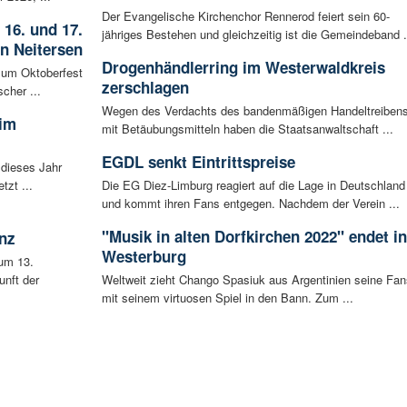
Der Evangelische Kirchenchor Rennerod feiert sein 60-
 16. und 17.
jähriges Bestehen und gleichzeitig ist die Gemeindeband .
in Neitersen
Drogenhändlerring im Westerwaldkreis
 zum Oktoberfest
zerschlagen
cher ...
Wegen des Verdachts des bandenmäßigen Handeltreiben
 im
mit Betäubungsmitteln haben die Staatsanwaltschaft ...
EGDL senkt Eintrittspreise
 dieses Jahr
tzt ...
Die EG Diez-Limburg reagiert auf die Lage in Deutschland
und kommt ihren Fans entgegen. Nachdem der Verein ...
"Musik in alten Dorfkirchen 2022" endet in
nz
Westerburg
um 13.
unft der
Weltweit zieht Chango Spasiuk aus Argentinien seine Fan
mit seinem virtuosen Spiel in den Bann. Zum ...