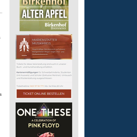
..
s
s