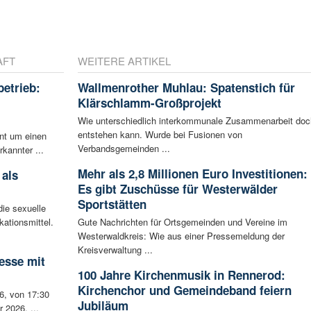
AFT
WEITERE ARTIKEL
betrieb:
Wallmenrother Muhlau: Spatenstich für
m
Klärschlamm-Großprojekt
Wie unterschiedlich interkommunale Zusammenarbeit doc
entstehen kann. Wurde bei Fusionen von
ent um einen
Verbandsgemeinden ...
rkannter ...
Mehr als 2,8 Millionen Euro Investitionen:
 als
Es gibt Zuschüsse für Westerwälder
Sportstätten
ie sexuelle
ationsmittel.
Gute Nachrichten für Ortsgemeinden und Vereine im
Westerwaldkreis: Wie aus einer Pressemeldung der
Kreisverwaltung ...
esse mit
100 Jahre Kirchenmusik in Rennerod:
Kirchenchor und Gemeindeband feiern
6, von 17:30
Jubiläum
 2026, ...