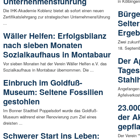
Unternehmensführung
in Kölbingen
Die IHK-Akademie Koblenz bietet ab sofort einen neuen
Bürge
Zertifikatslehrgang zur strategischen Unternehmensführung
Selter
...
Ergeb
Wäller Helfen: Erfolgsbilanz
Zwei zukun
nach sieben Monaten
18. Septemb
Sozialkaufhaus in Montabaur
Der Ap
Vor sieben Monaten hat der Verein Wäller Helfen e.V. das
Tages 
Sozialkaufhaus in Montabaur übernommen. Die ...
Stahl
Einbruch im Goldfuß-
Angefangen 
Museum: Seltene Fossilien
Apfelverkost
gestohlen
23.00
Im Bonner Stadtteil Poppelsdorf wurde das Goldfuß-
der A
Museum während einer Renovierung zum Ziel eines
dreisten ...
gepfl
Schwerer Start ins Leben:
Der Verein "