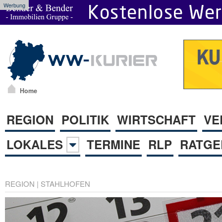
Werbung
Home
REGION
POLITIK
WIRTSCHAFT
VE
LOKALES
TERMINE
RLP
RATGE
REGION
|
STAHLHOFEN