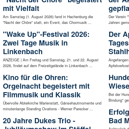
mit Vielfalt
gepfl
Am Samstag (1. August 2026) fand in Hachenburg die
Der Verein "
"Nacht der Chöre" statt, ein Event, das Chormusik ...
Jahren geme
"Wake Up"-Festival 2026:
Der Ap
Zwei Tage Musik in
Tages 
Linkenbach
Stahl
ANZEIGE | Am Freitag und Samstag, 21. und 22. August
Angefangen 
2026, findet auf dem Freizeitgelände in Linkenbach ...
Apfelverkost
Kino für die Ohren:
Hund
Orgelnacht begeistert mit
Wies
Filmmusik und Klassik
Bei der Hun
Bindung" ge
Übervolle Abteikirche Marienstatt, Gänsehautmomente und
minutenlange Standing Ovations - Werner Parecker ...
Erfolg
20 Jahre Dukes Trio -
Bad M
Jubiläumsshow im Stöffel-
Anlässlich 