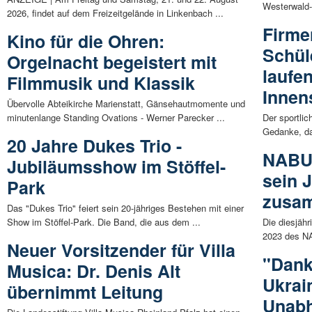
Westerwald
2026, findet auf dem Freizeitgelände in Linkenbach ...
Firme
Kino für die Ohren:
Schül
Orgelnacht begeistert mit
laufe
Filmmusik und Klassik
Innen
Übervolle Abteikirche Marienstatt, Gänsehautmomente und
minutenlange Standing Ovations - Werner Parecker ...
Der sportlic
Gedanke, da
20 Jahre Dukes Trio -
NABU 
Jubiläumsshow im Stöffel-
sein 
Park
zusa
Das "Dukes Trio" feiert sein 20-jähriges Bestehen mit einer
Show im Stöffel-Park. Die Band, die aus dem ...
Die diesjäh
2023 des NA
Neuer Vorsitzender für Villa
"Dank
Musica: Dr. Denis Alt
Ukrai
übernimmt Leitung
Unabh