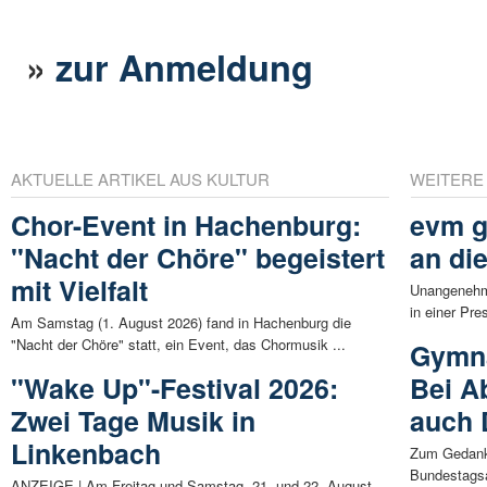
»
zur Anmeldung
AKTUELLE ARTIKEL AUS KULTUR
WEITERE
Chor-Event in Hachenburg:
evm g
"Nacht der Chöre" begeistert
an di
mit Vielfalt
Unangenehm
in einer Pre
Am Samstag (1. August 2026) fand in Hachenburg die
"Nacht der Chöre" statt, ein Event, das Chormusik ...
Gymna
"Wake Up"-Festival 2026:
Bei A
Zwei Tage Musik in
auch 
Linkenbach
Zum Gedank
Bundestagsa
ANZEIGE | Am Freitag und Samstag, 21. und 22. August