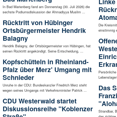
Linke 
In Bad Marienberg fand am Donnerstag (30. Juli 2026) die
Rück
sechste Podiumsdiskussion der Ahmadiyya Muslim ...
Atoma
Rücktritt von Hübinger
Die Kreismi
Ortsbürgermeister Hendrik
einstimmig e
Balagny
Offen
Hendrik Balagny, der Ortsbürgermeister von Hübingen, hat
Weste
seinen Rücktritt angekündigt. Seine Entscheidung, ...
Einri
Kopfschütteln in Rheinland-
Erkra
Pfalz über Merz' Umgang mit
Persönliche 
Schnieder
Lebenslagen
Unruhe in der CDU: Bundeskanzler Friedrich Merz steht
Das S
wegen seines Umgangs mit Verkehrsminister Patrick ...
Franz
CDU Westerwald startet
"Aloh
Diskussionsreihe "Koblenzer
Strandbar, 
Straße"
das richtig