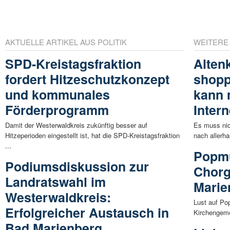
AKTUELLE ARTIKEL AUS POLITIK
WEITERE
SPD-Kreistagsfraktion
Alten
fordert Hitzeschutzkonzept
shopp
und kommunales
kann 
Förderprogramm
Intern
Damit der Westerwaldkreis zukünftig besser auf
Es muss nic
Hitzeperioden eingestellt ist, hat die SPD-Kreistagsfraktion
nach allerh
...
Popmu
Podiumsdiskussion zur
Chorg
Landratswahl im
Marie
Westerwaldkreis:
Lust auf Po
Erfolgreicher Austausch in
Kirchengeme
Bad Marienberg