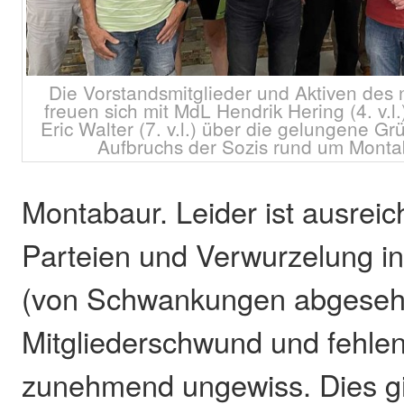
Die Vorstandsmitglieder und Aktiven des
freuen sich mit MdL Hendrik Hering (4. v.
Eric Walter (7. v.l.) über die gelungene 
Aufbruchs der Sozis rund um Monta
Montabaur. Leider ist ausrei
Parteien und Verwurzelung in
(von Schwankungen abgeseh
Mitgliederschwund und fehl
zunehmend ungewiss. Dies gil