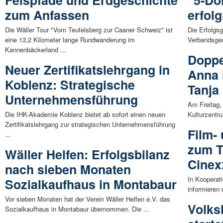
Felspfade und Erdgeschichte
"5-Dö
zum Anfassen
erfolg
Die Wäller Tour "Vom Teufelsberg zur Caaner Schweiz" ist
Die Erfolgsg
eine 13,2 Kilometer lange Rundwanderung im
Verbandsgem
Kannenbäckerland ...
Doppe
Neuer Zertifikatslehrgang in
Anna 
Koblenz: Strategische
Tanja
Unternehmensführung
Am Freitag,
Die IHK-Akademie Koblenz bietet ab sofort einen neuen
Kulturzentr
Zertifikatslehrgang zur strategischen Unternehmensführung
Film-
...
zum 
Wäller Helfen: Erfolgsbilanz
Cinex
nach sieben Monaten
In Kooperat
Sozialkaufhaus in Montabaur
informieren 
Vor sieben Monaten hat der Verein Wäller Helfen e.V. das
Volks
Sozialkaufhaus in Montabaur übernommen. Die ...