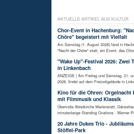
AKTUELLE ARTIKEL AUS KULTUR
Chor-Event in Hachenburg: "Nac
Chöre" begeistert mit Vielfalt
Am Samstag (1. August 2026) fand in Hach
"Nacht der Chöre" statt, ein Event, das Chor
"Wake Up"-Festival 2026: Zwei 
in Linkenbach
ANZEIGE | Am Freitag und Samstag, 21. un
2026, findet auf dem Freizeitgelände in Link
Kino für die Ohren: Orgelnacht 
mit Filmmusik und Klassik
Übervolle Abteikirche Marienstatt, Gänseh
minutenlange Standing Ovations - Werner Pa
20 Jahre Dukes Trio - Jubiläum
Stöffel-Park