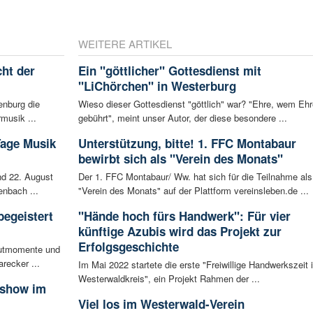
WEITERE ARTIKEL
ht der
Ein "göttlicher" Gottesdienst mit
"LiChörchen" in Westerburg
enburg die
Wieso dieser Gottesdienst "göttlich" war? "Ehre, wem Ehr
musik ...
gebührt", meint unser Autor, der diese besondere ...
Tage Musik
Unterstützung, bitte! 1. FFC Montabaur
bewirbt sich als "Verein des Monats"
d 22. August
Der 1. FFC Montabaur/ Ww. hat sich für die Teilnahme als
enbach ...
"Verein des Monats" auf der Plattform vereinsleben.de ...
begeistert
"Hände hoch fürs Handwerk": Für vier
künftige Azubis wird das Projekt zur
Erfolgsgeschichte
autmomente und
recker ...
Im Mai 2022 startete die erste "Freiwillige Handwerkszeit 
Westerwaldkreis", ein Projekt Rahmen der ...
sshow im
Viel los im Westerwald-Verein