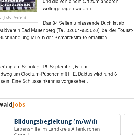
und die von einem Ort zum anderen
weitergetragen wurden.
 (Foto: Verein)
Das 84 Seiten umfassende Buch ist ab
waldverein Bad Marienberg (Tel. 02661-983626), bei der Tourist-
 Buchhandlung Millé in der Bismarckstraße erhältlich.
erung am Sonntag, 18. September, ist um
Rundweg um Stockum-Püschen mit H.E. Baldus wird rund 6
 sein. Eine Schlusseinkehr ist vorgesehen.
wald
Jobs
Bildungsbegleitung (m/w/d)
Lebenshilfe im Landkreis Altenkirchen