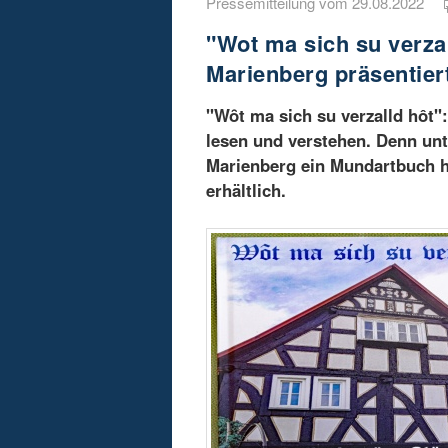
Pressemitteilung vom 29.08.2022
"Wot ma sich su verza
Marienberg präsentie
"Wȏt ma sich su verzalld hôt":
lesen und verstehen. Denn unt
Marienberg ein Mundartbuch he
erhältlich.