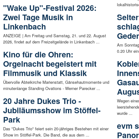
lokalhistori
"Wake Up"-Festival 2026:
Zwei Tage Musik in
Selte
Linkenbach
schla
Geden
ANZEIGE | Am Freitag und Samstag, 21. und 22. August
2026, findet auf dem Freizeitgelände in Linkenbach ...
Am Sonntag
0.20 Uhr ein
Kino für die Ohren:
Orgelnacht begeistert mit
Koble
Filmmusik und Klassik
Innen
Gasau
Übervolle Abteikirche Marienstatt, Gänsehautmomente und
minutenlange Standing Ovations - Werner Parecker ...
Augus
20 Jahre Dukes Trio -
Wegen eines
leerstehend
Jubiläumsshow im Stöffel-
wurde ...
Park
evm s
Das "Dukes Trio" feiert sein 20-jähriges Bestehen mit einer
Panor
Show im Stöffel-Park. Die Band, die aus dem ...