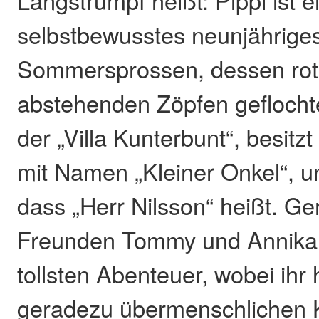
Langstrumpf heißt: Pippi ist e
selbstbewusstes neunjährige
Sommersprossen, dessen rot
abstehenden Zöpfen geflochten
der „Villa Kunterbunt“, besitz
mit Namen „Kleiner Onkel“, u
dass „Herr Nilsson“ heißt. G
Freunden Tommy und Annika e
tollsten Abenteuer, wobei ihr 
geradezu übermenschlichen K