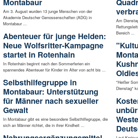
Montabaur
Quadr
verbr
Am 3. August wurden 13 junge Menschen von der
Akademie Deutscher Genossenschaften (ADG) in
Am Dienstag
Montabaur ...
Rettungslei
Bereich ...
Abenteuer für junge Helden:
Neue Wolfsritter-Kampagne
"Kultu
startet in Rotenhain
Monta
Kushn
In Rotenhain beginnt nach den Sommerferien ein
spannendes Abenteuer für Kinder im Alter von acht bis ...
Oldie
Selbsthilfegruppe in
"Heißer Som
Dienstag" k
Montabaur: Unterstützung
für Männer nach sexueller
Koste
Gewalt
unbür
Weste
In Montabaur gibt es eine besondere Selbsthilfegruppe, die
sich an Männer richtet, die in ihrer Kindheit ...
Deuts
Nahrungsergänzungsmittel
Laut Kreisv