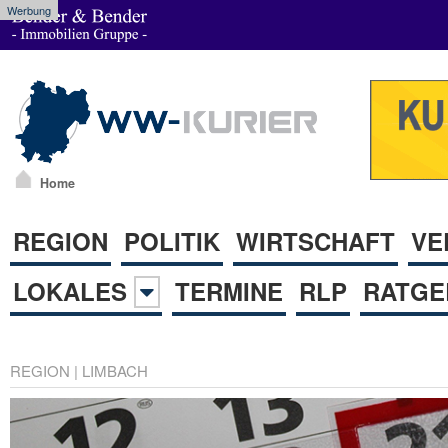
Werbung
Home
REGION
POLITIK
WIRTSCHAFT
VE
LOKALES
TERMINE
RLP
RATGE
REGION
|
LIMBACH