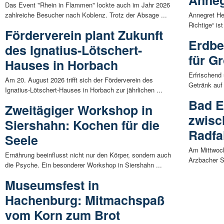
Anneg
Das Event "Rhein in Flammen" lockte auch im Jahr 2026
zahlreiche Besucher nach Koblenz. Trotz der Absage ...
Annegret He
Richtige“ is
Förderverein plant Zukunft
Erdbe
des Ignatius-Lötschert-
für G
Hauses in Horbach
Erfrischend
Am 20. August 2026 trifft sich der Förderverein des
Getränk auf 
Ignatius-Lötschert-Hauses in Horbach zur jährlichen ...
Bad E
Zweitägiger Workshop in
zwisc
Siershahn: Kochen für die
Radfa
Seele
Am Mittwoch
Ernährung beeinflusst nicht nur den Körper, sondern auch
Arzbacher S
die Psyche. Ein besonderer Workshop in Siershahn ...
Museumsfest in
Hachenburg: Mitmachspaß
vom Korn zum Brot