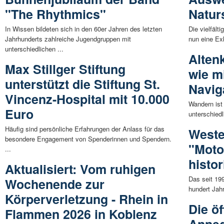
"The Rhythmics"
Natur
In Wissen bildeten sich in den 60er Jahren des letzten
Die vielfäl
Jahrhunderts zahlreiche Jugendgruppen mit
nun eine Exk
unterschiedlichen ...
Alten
Max Stillger Stiftung
wie m
unterstützt die Stiftung St.
Navig
Vincenz-Hospital mit 10.000
Wandern ist
Euro
unterschiedl
Häufig sind persönliche Erfahrungen der Anlass für das
West
besondere Engagement von Spenderinnen und Spendern.
"Moto
...
histo
Aktualisiert: Vom ruhigen
Das seit 19
Wochenende zur
hundert Jahr
Körperverletzung - Rhein in
Die öf
Flammen 2026 in Koblenz