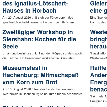
des Ignatius-Lötschert-
Giele
Hauses in Horbach
eine 
Am 20. August 2026 trifft sich der Förderverein des
Eine Spende
Ignatius-Lötschert-Hauses in Horbach zur jährlichen ...
Hamm, den d
Zweitägiger Workshop in
Weste
Siershahn: Kochen für die
bring
Seele
herau
Ernährung beeinflusst nicht nur den Körper, sondern auch
"Faszinatio
die Psyche. Ein besonderer Workshop in Siershahn ...
WesterwaldSt
Museumsfest in
Raiff
Hachenburg: Mitmachspaß
Änder
vom Korn zum Brot
Energ
benac
Am 16. August 2026 öffnet das Landschaftsmuseum
Westerwald in Hachenburg seine Türen für ein besonderes
"Für mehr A
...
Energien in
...