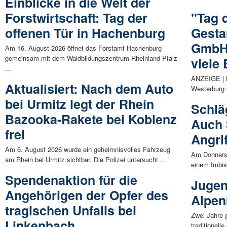
Einblicke in die Welt der
Forstwirtschaft: Tag der
"Tag 
offenen Tür in Hachenburg
Gesta
GmbH:
Am 16. August 2026 öffnet das Forstamt Hachenburg
gemeinsam mit dem Waldbildungszentrum Rheinland-Pfalz
viele
...
ANZEIGE | B
Aktualisiert: Nach dem Auto
Westerburg 
bei Urmitz legt der Rhein
Schlä
Bazooka-Rakete bei Koblenz
Auch 
frei
Angri
Am 6. August 2026 wurde ein geheimnisvolles Fahrzeug
Am Donnerst
am Rhein bei Urmitz sichtbar. Die Polizei untersucht ...
einem Imbis
Spendenaktion für die
Jugen
Angehörigen der Opfer des
Alpen
tragischen Unfalls bei
Zwei Jahre 
Linkenbach
traditionell