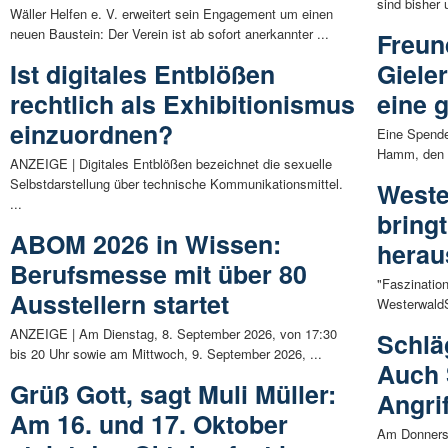
sind bisher 
Wäller Helfen e. V. erweitert sein Engagement um einen
neuen Baustein: Der Verein ist ab sofort anerkannter ...
Freun
Ist digitales Entblößen
Giele
rechtlich als Exhibitionismus
eine 
einzuordnen?
Eine Spende
Hamm, den d
ANZEIGE | Digitales Entblößen bezeichnet die sexuelle
Selbstdarstellung über technische Kommunikationsmittel.
Weste
...
bring
ABOM 2026 in Wissen:
herau
Berufsmesse mit über 80
"Faszinatio
Ausstellern startet
WesterwaldSt
ANZEIGE | Am Dienstag, 8. September 2026, von 17:30
Schlä
bis 20 Uhr sowie am Mittwoch, 9. September 2026, ...
Auch 
Grüß Gott, sagt Muli Müller:
Angri
Am 16. und 17. Oktober
Am Donnerst