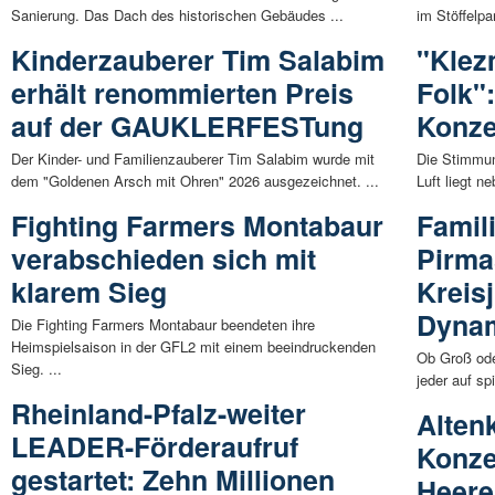
Sanierung. Das Dach des historischen Gebäudes ...
im Stöffelpa
Kinderzauberer Tim Salabim
"Klez
erhält renommierten Preis
Folk":
auf der GAUKLERFESTung
Konze
Der Kinder- und Familienzauberer Tim Salabim wurde mit
Die Stimmung
dem "Goldenen Arsch mit Ohren" 2026 ausgezeichnet. ...
Luft liegt n
Fighting Farmers Montabaur
Famil
verabschieden sich mit
Pirma
klarem Sieg
Kreis
Dynam
Die Fighting Farmers Montabaur beendeten ihre
Heimspielsaison in der GFL2 mit einem beeindruckenden
Ob Groß ode
Sieg. ...
jeder auf sp
Rheinland-Pfalz-weiter
Altenk
LEADER-Förderaufruf
Konze
gestartet: Zehn Millionen
Heere