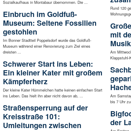
Sozialkaufhaus in Montabaur übernommen. Die ...
Rund 120 gef
Einbruch im Goldfuß-
Wohnungsgeb
Museum: Seltene Fossilien
Große
gestohlen
mit d
Im Bonner Stadtteil Poppelsdorf wurde das Goldfuß-
Musik
Museum während einer Renovierung zum Ziel eines
dreisten ...
Am Mittwoch,
Klappstuhl-
Schwerer Start ins Leben:
Sachb
Ein kleiner Kater mit großem
gepar
Kämpferherz
Hach
Der kleine Kater Hümmelchen hatte keinen einfachen Start
ins Leben. Das hielt ihn aber nicht davon ab, ...
Am Samstagm
bis 7 Uhr z
Straßensperrung auf der
Bigfo
Kreisstraße 101:
der L
Umleitungen zwischen
Am Freitag,