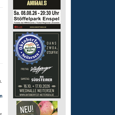
 L
en
hr