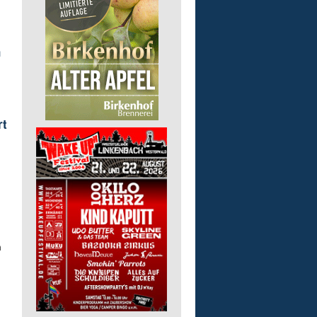
n
rt
m