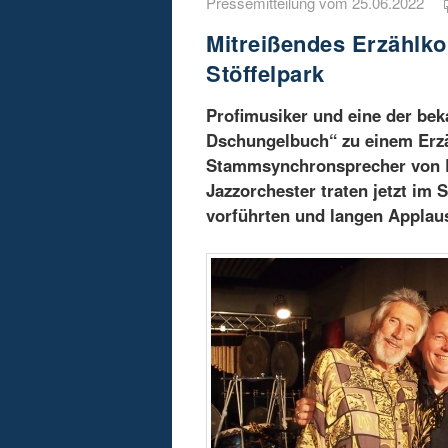
Pressemitteilung vom 25.06.2022
Mitreißendes Erzählko
Stöffelpark
Profimusiker und eine der be
Dschungelbuch“ zu einem Erzäh
Stammsynchronsprecher von Ro
Jazzorchester traten jetzt im 
vorführten und langen Applaus