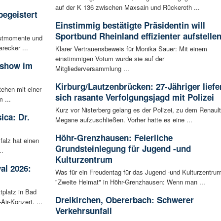
auf der K 136 zwischen Maxsain und Rückeroth ...
begeistert
Einstimmig bestätigte Präsidentin will
Sportbund Rheinland effizienter aufstelle
autmomente und
recker ...
Klarer Vertrauensbeweis für Monika Sauer: Mit einem
einstimmigen Votum wurde sie auf der
sshow im
Mitgliederversammlung ...
Kirburg/Lautzenbrücken: 27-Jähriger liefe
tehen mit einer
sich rasante Verfolgungsjagd mit Polizei
 ...
Kurz vor Nisterberg gelang es der Polizei, zu dem Renault
ica: Dr.
Megane aufzuschließen. Vorher hatte es eine ...
Höhr-Grenzhausen: Feierliche
falz hat einen
Grundsteinlegung für Jugend -und
..
Kulturzentrum
al 2026:
Was für ein Freudentag für das Jugend -und Kulturzentru
"Zweite Heimat" in Höhr-Grenzhausen: Wenn man ...
tplatz in Bad
Dreikirchen, Obererbach: Schwerer
ir-Konzert. ...
Verkehrsunfall