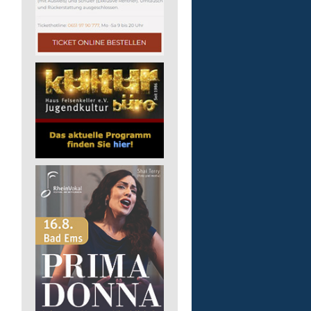
Lebenshilfe im Landkreis Altenk
GmbH
57518 Alsdorf