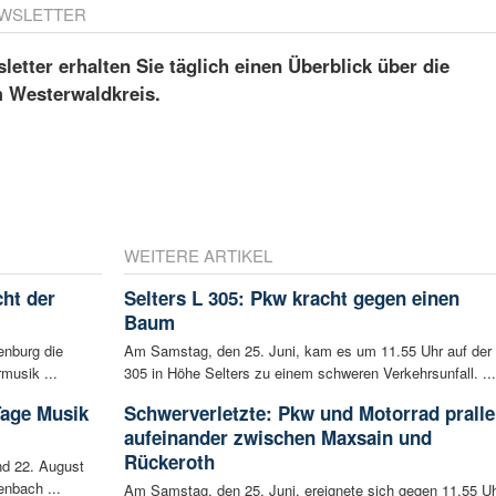
WSLETTER
etter erhalten Sie täglich einen Überblick über die
m Westerwaldkreis.
WEITERE ARTIKEL
ht der
Selters L 305: Pkw kracht gegen einen
Baum
enburg die
Am Samstag, den 25. Juni, kam es um 11.55 Uhr auf der
musik ...
305 in Höhe Selters zu einem schweren Verkehrsunfall. ...
Tage Musik
Schwerverletzte: Pkw und Motorrad prall
aufeinander zwischen Maxsain und
Rückeroth
d 22. August
enbach ...
Am Samstag, den 25. Juni, ereignete sich gegen 11.55 U