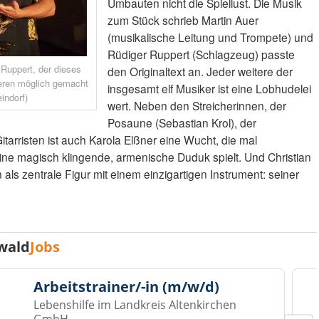
Umbauten nicht die Spiellust. Die Musik
zum Stück schrieb Martin Auer
(musikalische Leitung und Trompete) und
Rüdiger Ruppert (Schlagzeug) passte
 Ruppert, der dieses
den Originaltext an. Jeder weitere der
eren möglich gemacht
insgesamt elf Musiker ist eine Lobhudelei
eindorf)
wert. Neben den Streicherinnen, der
Posaune (Sebastian Krol), der
tarristen ist auch Karola Elßner eine Wucht, die mal
 eine magisch klingende, armenische Duduk spielt. Und Christian
als zentrale Figur mit einem einzigartigen Instrument: seiner
wald
Jobs
Arbeitstrainer/-in (m/w/d)
Lebenshilfe im Landkreis Altenkirchen