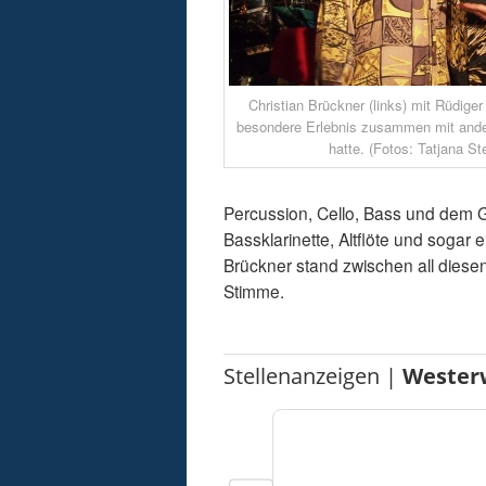
Christian Brückner (links) mit Rüdiger
besondere Erlebnis zusammen mit and
hatte. (Fotos: Tatjana St
Percussion, Cello, Bass und dem Gi
Bassklarinette, Altflöte und sogar
Brückner stand zwischen all diesen 
Stimme.
Stellenanzeigen |
Wester