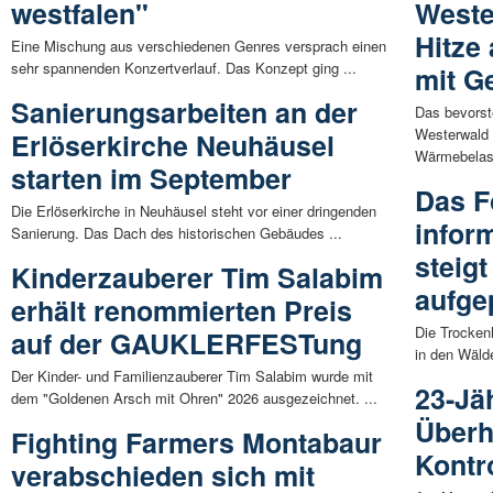
westfalen"
Weste
Hitze
Eine Mischung aus verschiedenen Genres versprach einen
sehr spannenden Konzertverlauf. Das Konzept ging ...
mit G
Sanierungsarbeiten an der
Das bevorst
Westerwald 
Erlöserkirche Neuhäusel
Wärmebelast
starten im September
Das F
Die Erlöserkirche in Neuhäusel steht vor einer dringenden
infor
Sanierung. Das Dach des historischen Gebäudes ...
steig
Kinderzauberer Tim Salabim
aufge
erhält renommierten Preis
Die Trockenh
auf der GAUKLERFESTung
in den Wälde
Der Kinder- und Familienzauberer Tim Salabim wurde mit
23-Jä
dem "Goldenen Arsch mit Ohren" 2026 ausgezeichnet. ...
Überh
Fighting Farmers Montabaur
Kontr
verabschieden sich mit