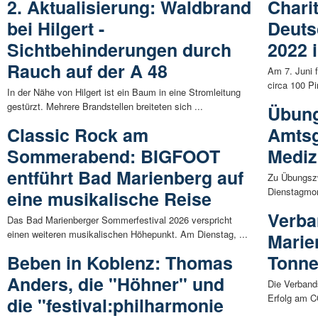
2. Aktualisierung: Waldbrand
Chari
bei Hilgert -
Deuts
Sichtbehinderungen durch
2022 
Rauch auf der A 48
Am 7. Juni 
circa 100 P
In der Nähe von Hilgert ist ein Baum in eine Stromleitung
gestürzt. Mehrere Brandstellen breiteten sich ...
Übung
Classic Rock am
Amtsg
Sommerabend: BIGFOOT
Mediz
entführt Bad Marienberg auf
Zu Übungszw
Dienstagmor
eine musikalische Reise
Verb
Das Bad Marienberger Sommerfestival 2026 verspricht
einen weiteren musikalischen Höhepunkt. Am Dienstag, ...
Marie
Beben in Koblenz: Thomas
Tonne
Anders, die "Höhner" und
Die Verband
Erfolg am C
die "festival:philharmonie