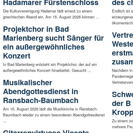
Hadamarer Fürstenschloss
des c
Die Kulturvereinigung Hadamar lädt erneut zu einem
Endlich ist 
griechischen Abend ein. Am 15. August 2026 können ...
erzwungener
ökumenische
Projektchor in Bad
Vertr
Marienberg sucht Sänger für
Weste
ein außergewöhnliches
erstm
Konzert
zusa
In Bad Marienberg entsteht ein Projektchor, der auf ein
außergewöhnliches Konzert hinarbeitet. Gesucht ...
Nachdem in 
Pandemiege
Musikalischer
Vertreterve
Abendgottesdienst in
Schwe
Ransbach-Baumbach
der B
Am 15. August 2026 lädt die Musikkirche in Ransbach-
Kropp
Baumbach wieder zu einem besonderen Abendgottesdienst
...
Zu einem sc
mehrere Feu
Gitarrenvirtuose Vicente