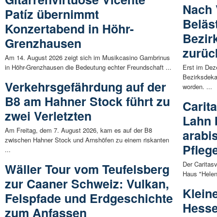
Nach 
Patíz übernimmt
Beläs
Konzertabend in Höhr-
Bezir
Grenzhausen
zurüc
Am 14. August 2026 zeigt sich im Musikcasino Gambrinus
in Höhr-Grenzhausen die Bedeutung echter Freundschaft ...
Erst im Dez
Bezirksdeka
Verkehrsgefährdung auf der
worden. ...
B8 am Hahner Stock führt zu
Carit
zwei Verletzten
Lahn 
Am Freitag, dem 7. August 2026, kam es auf der B8
arabi
zwischen Hahner Stock und Arnshöfen zu einem riskanten
Pfleg
...
Der Caritas
Wäller Tour vom Teufelsberg
Haus "Helen
zur Caaner Schweiz: Vulkan,
Klein
Felspfade und Erdgeschichte
Hesse
zum Anfassen