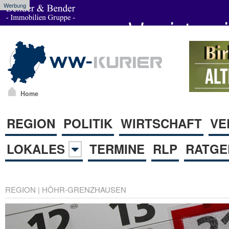
Werbung
Home
REGION
POLITIK
WIRTSCHAFT
VE
LOKALES
TERMINE
RLP
RATGE
REGION
|
HÖHR-GRENZHAUSEN