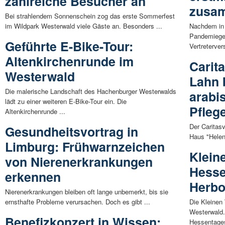
zahlreiche Besucher an
zusa
Bei strahlendem Sonnenschein zog das erste Sommerfest
im Wildpark Westerwald viele Gäste an. Besonders ...
Nachdem in 
Pandemiege
Geführte E-Bike-Tour:
Vertreterve
Altenkirchenrunde im
Carit
Westerwald
Lahn 
Die malerische Landschaft des Hachenburger Westerwalds
arabi
lädt zu einer weiteren E-Bike-Tour ein. Die
Pfleg
Altenkirchenrunde ...
Der Caritas
Gesundheitsvortrag in
Haus "Helen
Limburg: Frühwarnzeichen
Klein
von Nierenerkrankungen
Hesse
erkennen
Herbo
Nierenerkrankungen bleiben oft lange unbemerkt, bis sie
ernsthafte Probleme verursachen. Doch es gibt ...
Die Kleinen
Westerwald. 
Benefizkonzert in Wissen:
Hessentage