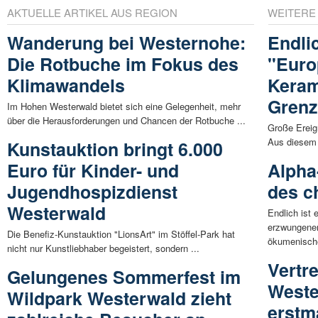
AKTUELLE ARTIKEL AUS REGION
WEITERE
Wanderung bei Westernohe:
Endli
Die Rotbuche im Fokus des
"Euro
Klimawandels
Keram
Gren
Im Hohen Westerwald bietet sich eine Gelegenheit, mehr
über die Herausforderungen und Chancen der Rotbuche ...
Große Ereig
Aus diesem G
Kunstauktion bringt 6.000
Euro für Kinder- und
Alpha
Jugendhospizdienst
des c
Westerwald
Endlich ist 
erzwungener
Die Benefiz-Kunstauktion "LionsArt" im Stöffel-Park hat
ökumenische
nicht nur Kunstliebhaber begeistert, sondern ...
Vertr
Gelungenes Sommerfest im
Weste
Wildpark Westerwald zieht
erstm