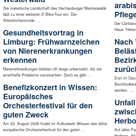
arabi
Die malerische Landschaft des Hachenburger Westerwalds
Pfleg
lädt zu einer weiteren E-Bike-Tour ein. Die
Altenkirchenrunde ...
Der Caritas
Haus "Helen
Gesundheitsvortrag in
Limburg: Frühwarnzeichen
Nach 
von Nierenerkrankungen
Beläs
erkennen
Bezir
zurüc
Nierenerkrankungen bleiben oft lange unbemerkt, bis sie
ernsthafte Probleme verursachen. Doch es gibt ...
Erst im Dez
Bezirksdeka
Benefizkonzert in Wissen:
worden. ...
Europäisches
Unfal
Orchesterfestival für den
zwisc
guten Zweck
Herbo
Am 22. August 2026 findet im Kulturwerk Wissen das dritte
europäische Orchesterfestival für den guten ...
Auf allen F
Herborn, Ab