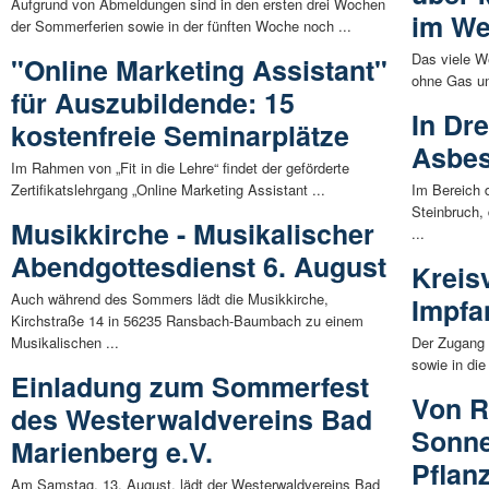
Aufgrund von Abmeldungen sind in den ersten drei Wochen
im We
der Sommerferien sowie in der fünften Woche noch ...
Das viele W
"Online Marketing Assistant"
ohne Gas un
für Auszubildende: 15
In Dre
kostenfreie Seminarplätze
Asbes
Im Rahmen von „Fit in die Lehre“ findet der geförderte
Zertifikatslehrgang „Online Marketing Assistant ...
Im Bereich 
Steinbruch,
Musikkirche - Musikalischer
...
Abendgottesdienst 6. August
Kreis
Auch während des Sommers lädt die Musikkirche,
Impfa
Kirchstraße 14 in 56235 Ransbach-Baumbach zu einem
Musikalischen ...
Der Zugang 
sowie in die
Einladung zum Sommerfest
Von R
des Westerwaldvereins Bad
Sonne
Marienberg e.V.
Pflanz
Am Samstag, 13. August, lädt der Westerwaldvereins Bad