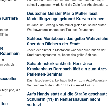
schnell vergessen wird. Sind die Ziele fürs Abschneiden ..
Deutscher Meister Mario Müller lässt
 Karriere
Modellflugzeuge gekonnt Kurven drehen
Im Jahr 2010 errang Mario Müller gleich bei seiner ersten
on der
Wettbewerbsteilnahme den Titel des Deutschen ...
G) in
Schloss Montabaur: das gelbe Wahrzeich
über den Dächern der Stadt
ue
Jeder, der einmal in Montabaur war oder auch nur an der
 Rotenhain
Stadt vorbeigefahren ist, kennt das gelbe Schloss ...
n ein
Schaufensterkrankheit: Herz-Jesu-
n acht bis ...
Krankenhaus Dernbach lädt ein zum Arzt-
:
Patienten-Seminar
sexueller
Das Herz-Jesu-Krankenhaus lädt ein zum Arzt-Patienten-
Seminar am 8. Juni. Ab 18 Uhr informiert Doktor ...
ilfegruppe, die
Aufs Handy statt auf die Straße geschaut:
..
Schülerin (11) in Nentershausen leicht
lter:
verletzt