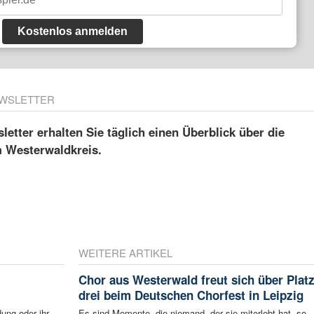
Kostenlos anmelden
WSLETTER
etter erhalten Sie täglich einen Überblick über die
m Westerwaldkreis.
WEITERE ARTIKEL
Chor aus Westerwald freut sich über Plat
drei beim Deutschen Chorfest in Leipzig
ung oder ihr
Es sind Momente, die niemand, der sie miterlebt hat, so