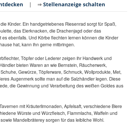
entdecken
| ⇒
Stellenanzeige schalten
ie Kinder. Ein handgetriebenes Riesenrad sorgt für Spaß,
ulette, das Eierknacken, die Drachenjagd oder das
es ebenfalls. Und Körbe flechten lernen können die Kinder
hause hat, kann ihn gerne mitbringen.
rbflechter, Töpfer oder Lederer zeigen ihr Handwerk und
 Händler bieten Waren an wie Bernstein, Räucherwerk,
chuhe, Gewürze, Töpferware, Schmuck, Wollprodukte, Met,
deres Augenmerk sollte man auf die Salzhändler legen. Diese
iede, die Gewinnung und Verarbeitung des weißen Goldes aus
avernen mit Kräuterlimonaden, Apfelsaft, verschiedene Biere
hiedene Würste und Würzfleisch, Flammlachs, Waffeln und
sowie Mandelbräterey sorgen für das leibliche Wohl.