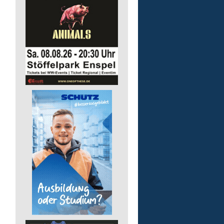
Finanz- und Lohnbuchha
(m/w/d)
Pusch AG
56242 Marienrachdorf