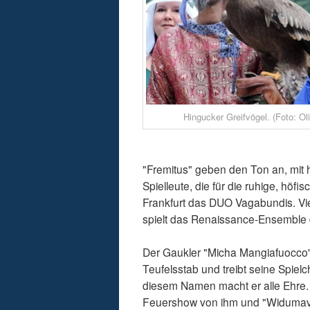
Hingucker Greifvögel. (Foto: Ol
"Fremitus" geben den Ton an, mit 
Spielleute, die für die ruhige, h
Frankfurt das DUO Vagabundis. V
spielt das Renaissance-Ensemble 
Der Gaukler "Micha Mangiafuocco" j
Teufelsstab und treibt seine Spie
diesem Namen macht er alle Ehre.
Feuershow von ihm und "Widumavi