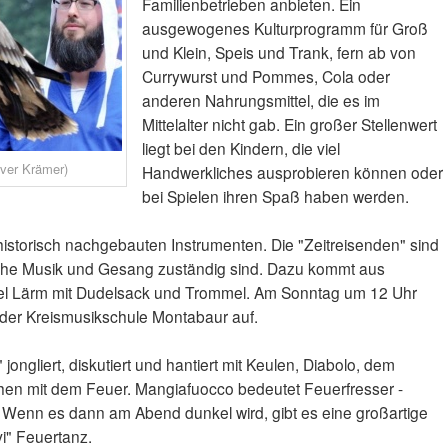
Familienbetrieben anbieten. Ein
ausgewogenes Kulturprogramm für Groß
und Klein, Speis und Trank, fern ab von
Currywurst und Pommes, Cola oder
anderen Nahrungsmittel, die es im
Mittelalter nicht gab. Ein großer Stellenwert
liegt bei den Kindern, die viel
iver Krämer)
Handwerkliches ausprobieren können oder
bei Spielen ihren Spaß haben werden.
historisch nachgebauten Instrumenten. Die "Zeitreisenden" sind
öfische Musik und Gesang zuständig sind. Dazu kommt aus
iel Lärm mit Dudelsack und Trommel. Am Sonntag um 12 Uhr
der Kreismusikschule Montabaur auf.
ongliert, diskutiert und hantiert mit Keulen, Diabolo, dem
lchen mit dem Feuer. Mangiafuocco bedeutet Feuerfresser -
 Wenn es dann am Abend dunkel wird, gibt es eine großartige
" Feuertanz.