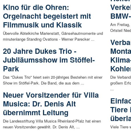
Kino für die Ohren:
Verke
Orgelnacht begeistert mit
BMW-
Filmmusik und Klassik
Am Freitag,
Ortsteil Nie
Übervolle Abteikirche Marienstatt, Gänsehautmomente und
minutenlange Standing Ovations - Werner Parecker ...
Verba
20 Jahre Dukes Trio -
Monta
Jubiläumsshow im Stöffel-
Klima
Park
Kohle
Das "Dukes Trio" feiert sein 20-jähriges Bestehen mit einer
Die Verband
Show im Stöffel-Park. Die Band, die aus dem ...
großem Erf
...
Neuer Vorsitzender für Villa
Einfa
Musica: Dr. Denis Alt
Tiere
übernimmt Leitung
überl
Die Landesstiftung Villa Musica Rheinland-Pfalz hat einen
neuen Vorsitzenden gewählt. Dr. Denis Alt, ...
Viele Tiere