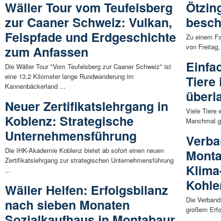
Wäller Tour vom Teufelsberg
Ötzin
zur Caaner Schweiz: Vulkan,
besch
Felspfade und Erdgeschichte
Zu einem Fa
von Freitag,
zum Anfassen
Einfa
Die Wäller Tour "Vom Teufelsberg zur Caaner Schweiz" ist
eine 13,2 Kilometer lange Rundwanderung im
Tiere
Kannenbäckerland ...
überl
Neuer Zertifikatslehrgang in
Viele Tiere
Koblenz: Strategische
Manchmal ges
Unternehmensführung
Verba
Die IHK-Akademie Koblenz bietet ab sofort einen neuen
Monta
Zertifikatslehrgang zur strategischen Unternehmensführung
Klima
...
Kohle
Wäller Helfen: Erfolgsbilanz
Die Verband
nach sieben Monaten
großem Erf
Sozialkaufhaus in Montabaur
...