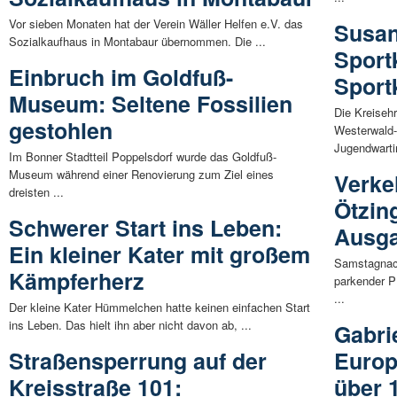
Vor sieben Monaten hat der Verein Wäller Helfen e.V. das
Susan
Sozialkaufhaus in Montabaur übernommen. Die ...
Sport
Einbruch im Goldfuß-
Sport
Museum: Seltene Fossilien
Die Kreiseh
gestohlen
Westerwald-
Jugendwartin
Im Bonner Stadtteil Poppelsdorf wurde das Goldfuß-
Museum während einer Renovierung zum Ziel eines
Verkeh
dreisten ...
Ötzin
Schwerer Start ins Leben:
Ausg
Ein kleiner Kater mit großem
Samstagnach
Kämpferherz
parkender P
...
Der kleine Kater Hümmelchen hatte keinen einfachen Start
ins Leben. Das hielt ihn aber nicht davon ab, ...
Gabri
Straßensperrung auf der
Europ
Kreisstraße 101:
über 