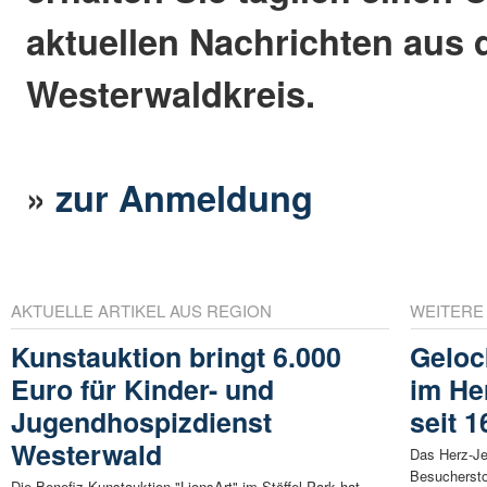
aktuellen Nachrichten aus
Westerwaldkreis.
»
zur Anmeldung
AKTUELLE ARTIKEL AUS REGION
WEITERE
Kunstauktion bringt 6.000
Geloc
Euro für Kinder- und
im He
Jugendhospizdienst
seit 1
Westerwald
Das Herz-Je
Besuchersto
Die Benefiz-Kunstauktion "LionsArt" im Stöffel-Park hat