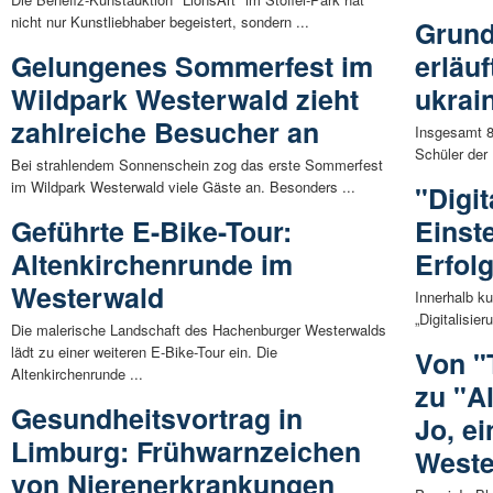
nicht nur Kunstliebhaber begeistert, sondern ...
Grund
Gelungenes Sommerfest im
erläu
Wildpark Westerwald zieht
ukrai
zahlreiche Besucher an
Insgesamt 8
Schüler der
Bei strahlendem Sonnenschein zog das erste Sommerfest
im Wildpark Westerwald viele Gäste an. Besonders ...
"Digit
Geführte E-Bike-Tour:
Einste
Altenkirchenrunde im
Erfol
Westerwald
Innerhalb k
„Digitalisie
Die malerische Landschaft des Hachenburger Westerwalds
lädt zu einer weiteren E-Bike-Tour ein. Die
Von "
Altenkirchenrunde ...
zu "A
Gesundheitsvortrag in
Jo, e
Limburg: Frühwarnzeichen
Weste
von Nierenerkrankungen