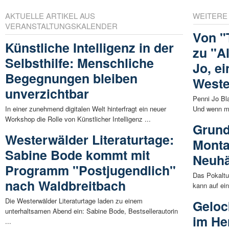
AKTUELLE ARTIKEL AUS
WEITERE
VERANSTALTUNGSKALENDER
Von "
Künstliche Intelligenz in der
zu "A
Selbsthilfe: Menschliche
Jo, e
Begegnungen bleiben
Weste
unverzichtbar
Penni Jo Bl
In einer zunehmend digitalen Welt hinterfragt ein neuer
Und wenn ma
Workshop die Rolle von Künstlicher Intelligenz ...
Grund
Westerwälder Literaturtage:
Monta
Sabine Bode kommt mit
Neuhä
Programm "Postjugendlich"
Das Pokaltu
nach Waldbreitbach
kann auf ein
Die Westerwälder Literaturtage laden zu einem
Geloc
unterhaltsamen Abend ein: Sabine Bode, Bestsellerautorin
im He
...