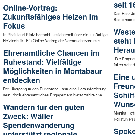
seit 1
Online-Vortrag:
Das Herz-Je
Zukunftsfähiges Heizen im
Besuchersto
Fokus
Weste
In Rheinland-Pfalz herrscht Unsicherheit über die zukünftige
steht
Heiztechnik. Ein Online-Vortrag der Verbraucherzentrale ...
Herau
Ehrenamtliche Chancen im
"Die Progno
Ruhestand: Vielfältige
fallen sehr 
Möglichkeiten in Montabaur
Eine 
entdecken
Freun
Der Übergang in den Ruhestand kann eine Herausforderung
Schif
sein, doch ehrenamtliches Engagement bietet zahlreiche ...
Wüns
Wandern für den guten
Monika Hoffm
Zweck: Wäller
Rollstühlen 
Spendenwanderung
Spoke
unterstützt regionale