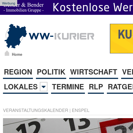
Werbung
Home
REGION
POLITIK
WIRTSCHAFT
VE
LOKALES
TERMINE
RLP
RATGE
VERANSTALTUNGSKALENDER
|
ENSPEL