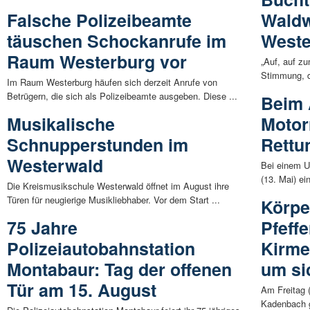
Falsche Polizeibeamte
Waldw
täuschen Schockanrufe im
Weste
Raum Westerburg vor
„Auf, auf zu
Stimmung, d
Im Raum Westerburg häufen sich derzeit Anrufe von
Betrügern, die sich als Polizeibeamte ausgeben. Diese ...
Beim 
Musikalische
Motor
Schnupperstunden im
Rettu
Westerwald
Bei einem U
(13. Mai) ei
Die Kreismusikschule Westerwald öffnet im August ihre
Türen für neugierige Musikliebhaber. Vor dem Start ...
Körpe
75 Jahre
Pfeff
Polizeiautobahnstation
Kirme
Montabaur: Tag der offenen
um si
Tür am 15. August
Am Freitag 
Kadenbach g