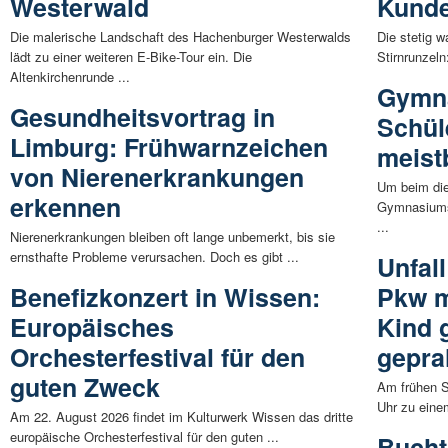
Westerwald
Kunde
Die malerische Landschaft des Hachenburger Westerwalds
Die stetig 
lädt zu einer weiteren E-Bike-Tour ein. Die
Stirnrunzel
Altenkirchenrunde ...
Gymna
Gesundheitsvortrag in
Schül
Limburg: Frühwarnzeichen
meist
von Nierenerkrankungen
Um beim die
erkennen
Gymnasiums 
...
Nierenerkrankungen bleiben oft lange unbemerkt, bis sie
ernsthafte Probleme verursachen. Doch es gibt ...
Unfal
Benefizkonzert in Wissen:
Pkw m
Europäisches
Kind 
Orchesterfestival für den
gepral
guten Zweck
Am frühen S
Uhr zu eine
Am 22. August 2026 findet im Kulturwerk Wissen das dritte
europäische Orchesterfestival für den guten ...
Bucht