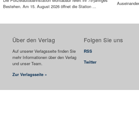
Die Polizeiautobahnstation Montabaur feiert ihr 75-jähriges
Auseinander
Bestehen. Am 15. August 2026 öffnet die Station ...
Über den Verlag
Folgen Sie uns
Auf unserer Verlagsseite finden Sie
RSS
mehr Informationen über den Verlag
Twitter
und unser Team.
Zur Verlagsseite »