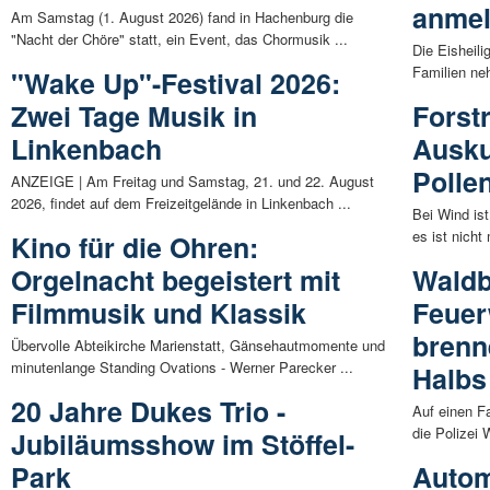
anme
Am Samstag (1. August 2026) fand in Hachenburg die
"Nacht der Chöre" statt, ein Event, das Chormusik ...
Die Eisheil
Familien neh
"Wake Up"-Festival 2026:
Zwei Tage Musik in
Forst
Linkenbach
Ausku
Polle
ANZEIGE | Am Freitag und Samstag, 21. und 22. August
2026, findet auf dem Freizeitgelände in Linkenbach ...
Bei Wind is
es ist nicht
Kino für die Ohren:
Orgelnacht begeistert mit
Waldb
Filmmusik und Klassik
Feuer
brenn
Übervolle Abteikirche Marienstatt, Gänsehautmomente und
minutenlange Standing Ovations - Werner Parecker ...
Halbs
20 Jahre Dukes Trio -
Auf einen F
die Polizei 
Jubiläumsshow im Stöffel-
Park
Autom