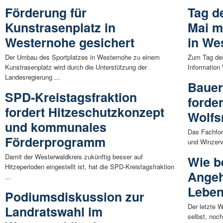
Förderung für
Tag d
Kunstrasenplatz in
Mai m
Westernohe gesichert
in We
Der Umbau des Sportplatzes in Westernohe zu einem
Zum Tag des
Kunstrasenplatz wird durch die Unterstützung der
Information
Landesregierung ...
Bauer
SPD-Kreistagsfraktion
forde
fordert Hitzeschutzkonzept
Wolf
und kommunales
Das Fachfor
Förderprogramm
und Winzerv
Damit der Westerwaldkreis zukünftig besser auf
Wie b
Hitzeperioden eingestellt ist, hat die SPD-Kreistagsfraktion
Angeh
...
Lebe
Podiumsdiskussion zur
Der letzte W
Landratswahl im
selbst, noch