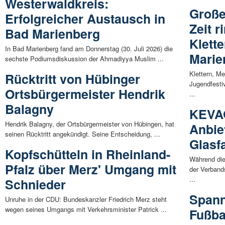
Westerwaldkreis:
Große
Erfolgreicher Austausch in
Zeit 
Bad Marienberg
Klett
In Bad Marienberg fand am Donnerstag (30. Juli 2026) die
Marie
sechste Podiumsdiskussion der Ahmadiyya Muslim ...
Klettern, M
Rücktritt von Hübinger
Jugendfesti
Ortsbürgermeister Hendrik
...
Balagny
KEVAG
Hendrik Balagny, der Ortsbürgermeister von Hübingen, hat
Anbie
seinen Rücktritt angekündigt. Seine Entscheidung, ...
Glasf
Kopfschütteln in Rheinland-
Während die
Pfalz über Merz' Umgang mit
der Verban
...
Schnieder
Spann
Unruhe in der CDU: Bundeskanzler Friedrich Merz steht
wegen seines Umgangs mit Verkehrsminister Patrick ...
Fußba