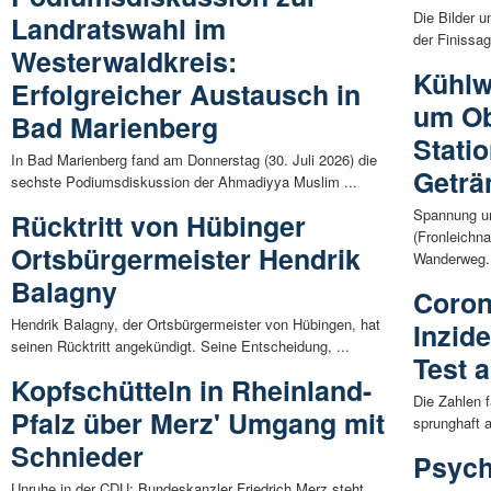
Die Bilder 
Landratswahl im
der Finissa
Westerwaldkreis:
Kühlw
Erfolgreicher Austausch in
um O
Bad Marienberg
Statio
In Bad Marienberg fand am Donnerstag (30. Juli 2026) die
Geträ
sechste Podiumsdiskussion der Ahmadiyya Muslim ...
Spannung un
Rücktritt von Hübinger
(Fronleichn
Ortsbürgermeister Hendrik
Wanderweg. 
Balagny
Coron
Hendrik Balagny, der Ortsbürgermeister von Hübingen, hat
Inzid
seinen Rücktritt angekündigt. Seine Entscheidung, ...
Test 
Kopfschütteln in Rheinland-
Die Zahlen f
Pfalz über Merz' Umgang mit
sprunghaft a
Schnieder
Psych
Unruhe in der CDU: Bundeskanzler Friedrich Merz steht