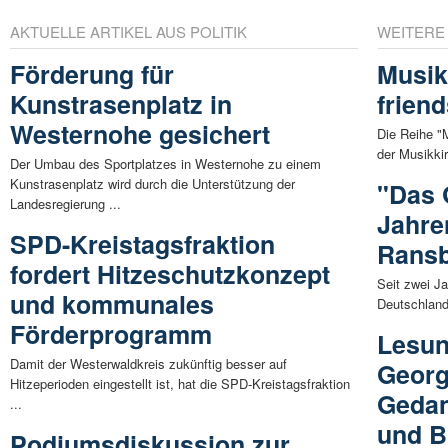
AKTUELLE ARTIKEL AUS POLITIK
WEITERE
Förderung für
Musikk
Kunstrasenplatz in
friend
Westernohe gesichert
Die Reihe "
der Musikkir
Der Umbau des Sportplatzes in Westernohe zu einem
Kunstrasenplatz wird durch die Unterstützung der
"Das 
Landesregierung ...
Jahre
SPD-Kreistagsfraktion
Rans
fordert Hitzeschutzkonzept
Seit zwei J
und kommunales
Deutschland
Förderprogramm
Lesun
Damit der Westerwaldkreis zukünftig besser auf
Georg
Hitzeperioden eingestellt ist, hat die SPD-Kreistagsfraktion
Gedan
...
und B
Podiumsdiskussion zur